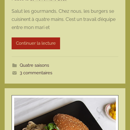
a
Salut les gourmands, Chez nous, les burgers se
r
cuisinent à quatre mains. C’est un travail d’équipe
m
entre mon mari et
a
r
Continuer la lecture
m
o
t
Quatre saisons
t
3 commentaires
e