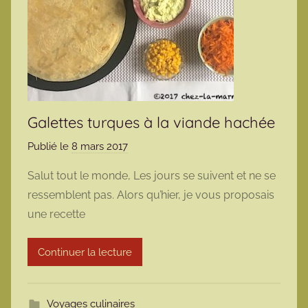
Galettes turques à la viande hachée
Publié le
8 mars 2017
p
a
Salut tout le monde, Les jours se suivent et ne se
r
ressemblent pas. Alors qu’hier, je vous proposais
m
une recette
a
r
Continuer la lecture
m
o
t
Voyages culinaires
t