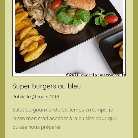
Super burgers au bleu
Publié le
31 mars 2016
p
a
Salut les gourmands, De temps en temps, je
r
laisse mon mari accéder à la cuisine pour qu’il
m
puisse nous préparer
a
r