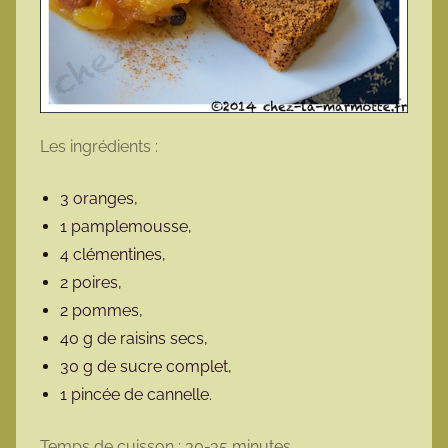
Les ingrédients :
3 oranges,
1 pamplemousse,
4 clémentines,
2 poires,
2 pommes,
40 g de raisins secs,
30 g de sucre complet,
1 pincée de cannelle.
Temps de cuisson : 30-35 minutes.