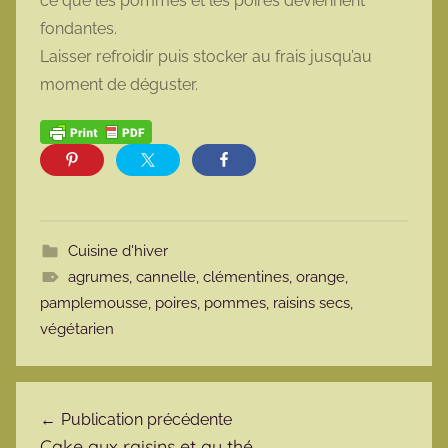
ce que les pommes et les poires deviennent
fondantes.
Laisser refroidir puis stocker au frais jusqu’au
moment de déguster.
Cuisine d'hiver
agrumes
,
cannelle
,
clémentines
,
orange
,
pamplemousse
,
poires
,
pommes
,
raisins secs
,
végétarien
Navigation de l’article
Publication précédente
Cake aux raisins et au thé