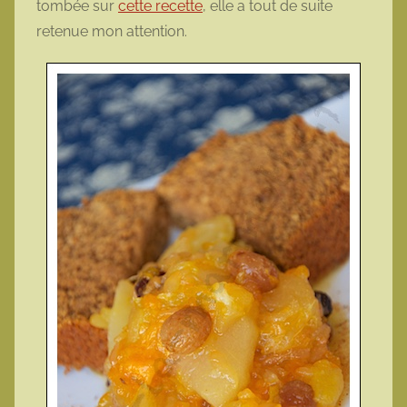
tombée sur
cette recette
, elle a tout de suite
t
retenue mon attention.
t
e