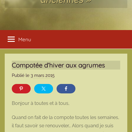
Menu
Compotée d’hiver aux agrumes
Publié le
3 mars 2015
p
a
r
m
Bonjour à toutes et à tous,
a
r
Quand on fait de la compote toutes les semaines,
m
il faut savoir se renouveler… Alors quand je suis
o