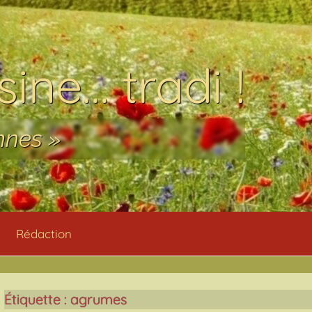
ine… tradi !
nnes »
Rédaction
Étiquette :
agrumes