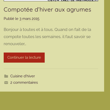
Compotée d’hiver aux agrumes
Publié le
3 mars 2015
p
a
Bonjour à toutes et à tous, Quand on fait de la
r
compote toutes les semaines, il faut savoir se
m
renouveler…
a
r
m
Continuer la lecture
o
t
t
Cuisine d'hiver
e
2 commentaires