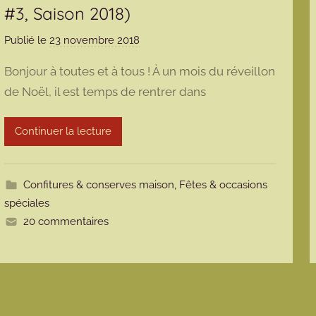
#3, Saison 2018)
Publié le
23 novembre 2018
p
a
Bonjour à toutes et à tous ! À un mois du réveillon
r
de Noël, il est temps de rentrer dans
m
a
Continuer la lecture
r
m
o
Confitures & conserves maison
,
Fêtes & occasions
t
spéciales
t
20 commentaires
e