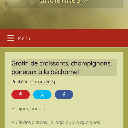
Menu
Gratin de croissants, champignons,
poireaux à la béchamel
Publié le
12 mars 2024
p
a
r
m
Bonjour, bonjour !!
a
r
Au fil des années, j’ai déjà publié quelques
m