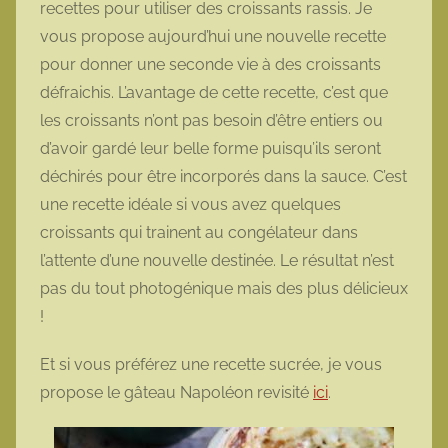
recettes pour utiliser des croissants rassis. Je
o
vous propose aujourd’hui une nouvelle recette
t
pour donner une seconde vie à des croissants
t
défraichis. L’avantage de cette recette, c’est que
e
les croissants n’ont pas besoin d’être entiers ou
d’avoir gardé leur belle forme puisqu’ils seront
déchirés pour être incorporés dans la sauce. C’est
une recette idéale si vous avez quelques
croissants qui trainent au congélateur dans
l’attente d’une nouvelle destinée. Le résultat n’est
pas du tout photogénique mais des plus délicieux
!
Et si vous préférez une recette sucrée, je vous
propose le gâteau Napoléon revisité
ici
.