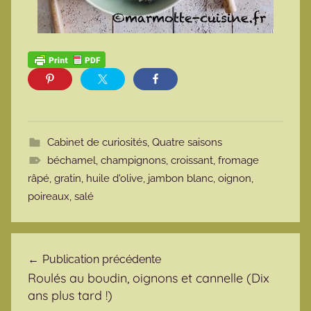
Cabinet de curiosités
,
Quatre saisons
béchamel
,
champignons
,
croissant
,
fromage
râpé
,
gratin
,
huile d'olive
,
jambon blanc
,
oignon
,
poireaux
,
salé
Navigation de l’article
Publication précédente
Roulés au boudin, oignons et cannelle (Dix
ans plus tard !)