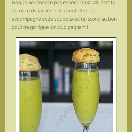
Non, je ne renonce pas encore ! Cela dit, c’est la
o
dernière de l’année, enfin peut-être… J’ai
t
accompagné cette soupe avec un
scone
au bon
t
goût de garrigue, un duo gagnant !
e