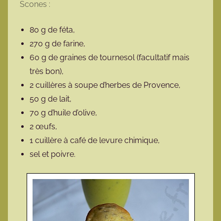
Scones :
80 g de féta,
270 g de farine,
60 g de graines de tournesol (facultatif mais
très bon),
2 cuillères à soupe d’herbes de Provence,
50 g de lait,
70 g d’huile d’olive,
2 œufs,
1 cuillère à café de levure chimique,
sel et poivre.