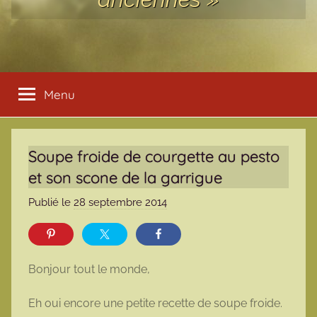
Menu
Soupe froide de courgette au pesto
et son scone de la garrigue
Publié le
28 septembre 2014
p
a
r
m
Bonjour tout le monde,
a
r
Eh oui encore une petite recette de soupe froide.
m