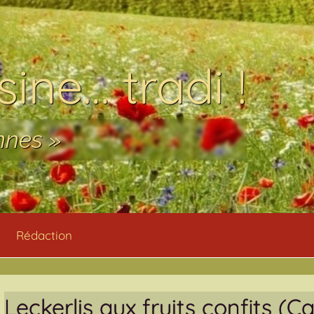
ine… tradi !
nnes »
Rédaction
Leckerlis aux fruits confits 