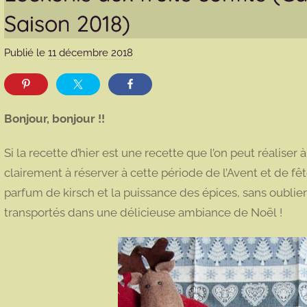
Saison 2018)
Publié le
11 décembre 2018
p
a
r
m
Bonjour, bonjour !!
a
r
Si la recette d’hier est une recette que l’on peut réaliser
m
clairement à réserver à cette période de l’Avent et de fête
o
parfum de kirsch et la puissance des épices, sans oublie
t
transportés dans une délicieuse ambiance de Noël !
t
e