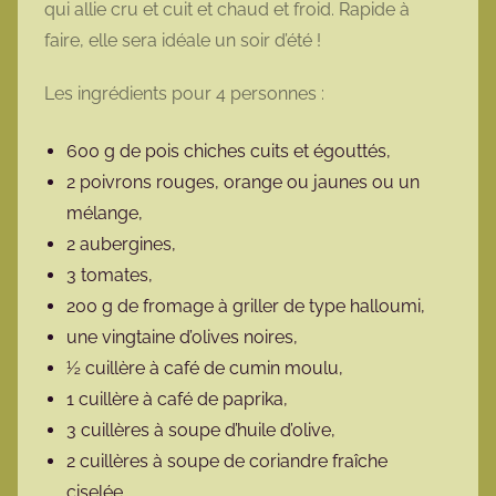
qui allie cru et cuit et chaud et froid. Rapide à
o
faire, elle sera idéale un soir d’été !
t
t
Les ingrédients pour 4 personnes :
e
600 g de pois chiches cuits et égouttés,
2 poivrons rouges, orange ou jaunes ou un
mélange,
2 aubergines,
3 tomates,
200 g de fromage à griller de type halloumi,
une vingtaine d’olives noires,
½ cuillère à café de cumin moulu,
1 cuillère à café de paprika,
3 cuillères à soupe d’huile d’olive,
2 cuillères à soupe de coriandre fraîche
ciselée,