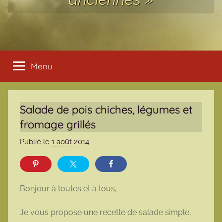
Menu
Salade de pois chiches, légumes et
fromage grillés
Publié le
1 août 2014
p
a
r
m
Bonjour à toutes et à tous,
a
r
Je vous propose une recette de salade simple,
m