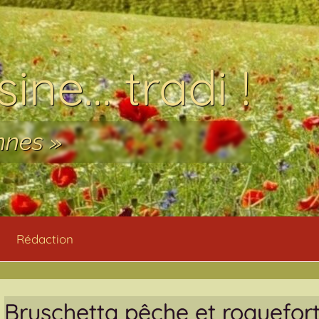
ine… tradi !
nnes »
Rédaction
Bruschetta pêche et roquefor