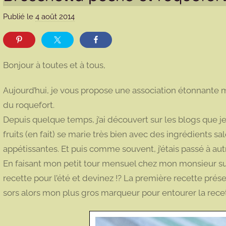
Publié le
4 août 2014
p
a
r
m
Bonjour à toutes et à tous,
a
r
Aujourd’hui, je vous propose une association étonnante ma
m
du roquefort.
o
Depuis quelque temps, j’ai découvert sur les blogs qu
t
fruits (en fait) se marie très bien avec des ingrédients sa
t
e
appétissantes. Et puis comme souvent, j’étais passé à aut
En faisant mon petit tour mensuel chez mon monsieur surge
recette pour l’été et devinez !? La première recette prés
sors alors mon plus gros marqueur pour entourer la recett