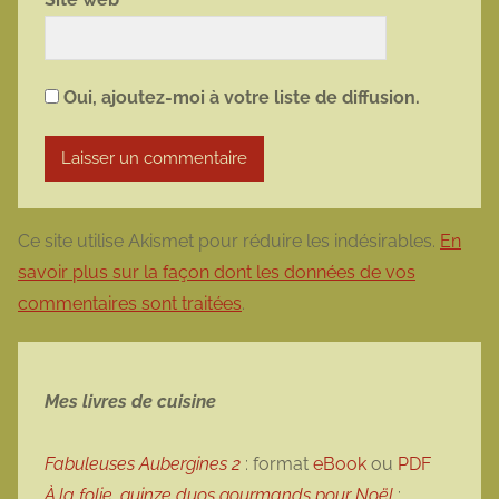
Oui, ajoutez-moi à votre liste de diffusion.
Ce site utilise Akismet pour réduire les indésirables.
En
savoir plus sur la façon dont les données de vos
commentaires sont traitées
.
Mes livres de cuisine
Fabuleuses Aubergines 2
: format
eBook
ou
PDF
À la folie, quinze duos gourmands pour Noël
: