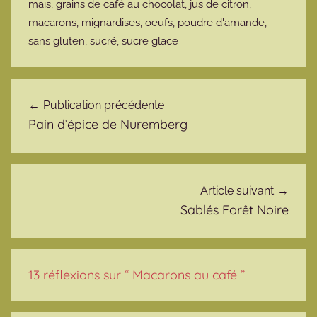
maïs
,
grains de café au chocolat
,
jus de citron
,
macarons
,
mignardises
,
oeufs
,
poudre d'amande
,
sans gluten
,
sucré
,
sucre glace
Navigation de l’article
Publication précédente
Pain d’épice de Nuremberg
Article suivant
Sablés Forêt Noire
13 réflexions sur “
Macarons au café
”