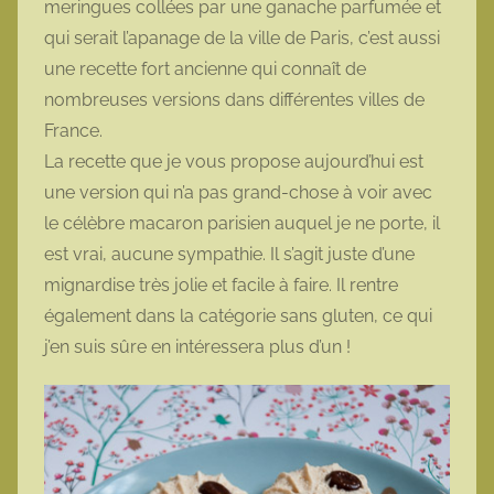
meringues collées par une ganache parfumée et
t
qui serait l’apanage de la ville de Paris, c’est aussi
t
une recette fort ancienne qui connaît de
e
nombreuses versions dans différentes villes de
France.
La recette que je vous propose aujourd’hui est
une version qui n’a pas grand-chose à voir avec
le célèbre macaron parisien auquel je ne porte, il
est vrai, aucune sympathie. Il s’agit juste d’une
mignardise très jolie et facile à faire. Il rentre
également dans la catégorie sans gluten, ce qui
j’en suis sûre en intéressera plus d’un !