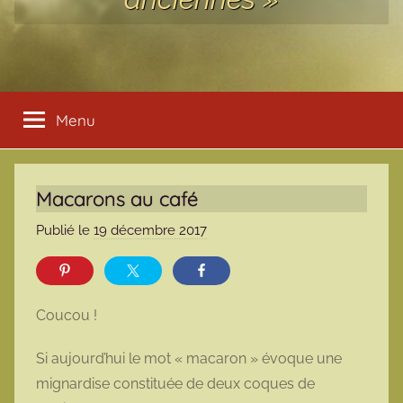
Menu
Macarons au café
Publié le
19 décembre 2017
p
a
r
m
Coucou !
a
r
Si aujourd’hui le mot « macaron » évoque une
m
mignardise constituée de deux coques de
o