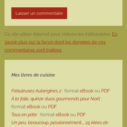
Ce site utilise Akismet pour réduire les indésirables.
En
savoir plus sur la façon dont les données de vos
commentaires sont traitées
.
Mes livres de cuisine
Fabuleuses Aubergines 2
: format
eBook
ou
PDF
À la folie, quinze duos gourmands pour Noël
:
format
eBook
ou
PDF
Tous en pâte
: format
eBook
ou
PDF
Un peu, beaucoup, passionnément…, 25 idées de