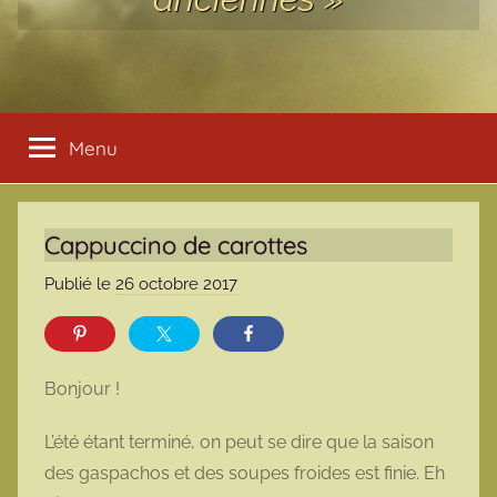
Menu
Cappuccino de carottes
Publié le
26 octobre 2017
p
a
r
m
Bonjour !
a
r
L’été étant terminé, on peut se dire que la saison
m
des gaspachos et des soupes froides est finie. Eh
o