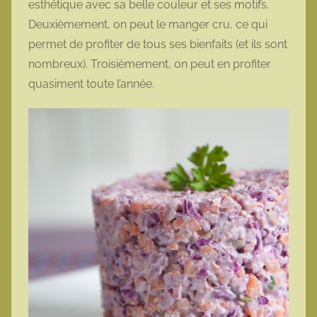
esthétique avec sa belle couleur et ses motifs.
t
Deuxièmement, on peut le manger cru, ce qui
t
permet de profiter de tous ses bienfaits (et ils sont
e
nombreux). Troisièmement, on peut en profiter
quasiment toute l’année.