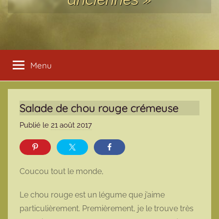
Menu
Salade de chou rouge crémeuse
Publié le
21 août 2017
p
a
r
m
Coucou tout le monde,
a
r
Le chou rouge est un légume que j’aime
m
particulièrement. Premièrement, je le trouve très
o