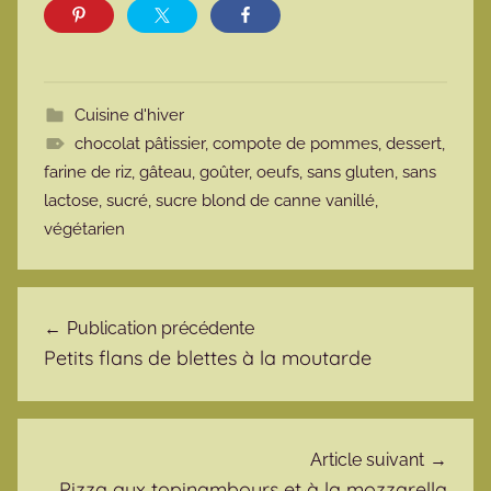
Cuisine d'hiver
chocolat pâtissier
,
compote de pommes
,
dessert
,
farine de riz
,
gâteau
,
goûter
,
oeufs
,
sans gluten
,
sans
lactose
,
sucré
,
sucre blond de canne vanillé
,
végétarien
Navigation de l’article
Publication précédente
Petits flans de blettes à la moutarde
Article suivant
Pizza aux topinambours et à la mozzarella