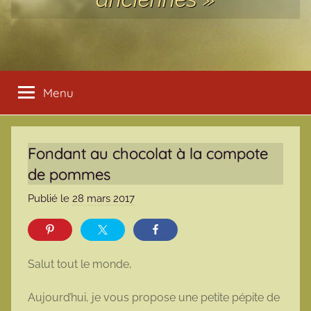
Menu
Fondant au chocolat à la compote
de pommes
Publié le
28 mars 2017
p
a
r
m
Salut tout le monde,
a
r
Aujourd’hui, je vous propose une petite pépite de
m