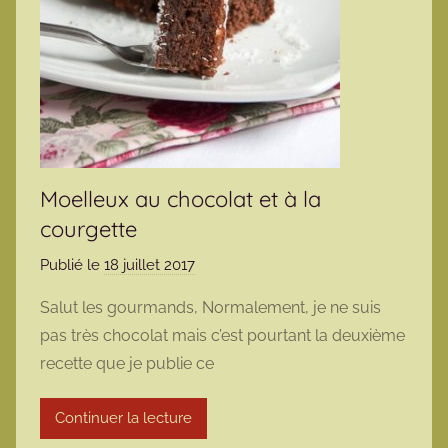
Moelleux au chocolat et à la
courgette
Publié le
18 juillet 2017
p
a
Salut les gourmands, Normalement, je ne suis
r
pas très chocolat mais c’est pourtant la deuxième
m
recette que je publie ce
a
r
Continuer la lecture
m
o