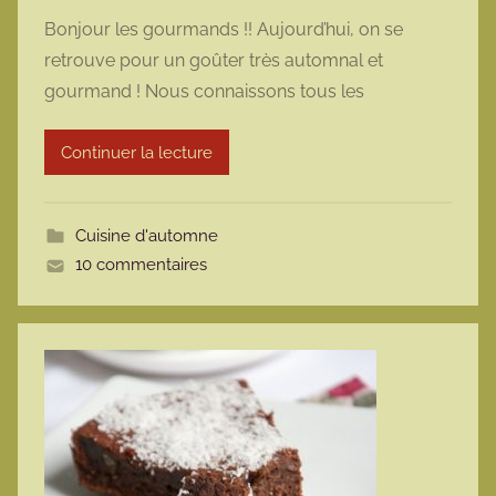
a
Bonjour les gourmands !! Aujourd’hui, on se
r
retrouve pour un goûter très automnal et
m
gourmand ! Nous connaissons tous les
a
r
Continuer la lecture
m
o
t
Cuisine d'automne
t
10 commentaires
e