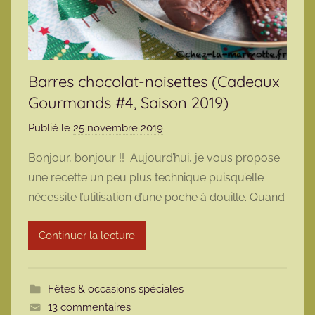
Barres chocolat-noisettes (Cadeaux
Gourmands #4, Saison 2019)
Publié le
25 novembre 2019
p
a
Bonjour, bonjour !! Aujourd’hui, je vous propose
r
une recette un peu plus technique puisqu’elle
m
nécessite l’utilisation d’une poche à douille. Quand
a
r
Continuer la lecture
m
o
t
Fêtes & occasions spéciales
t
13 commentaires
e