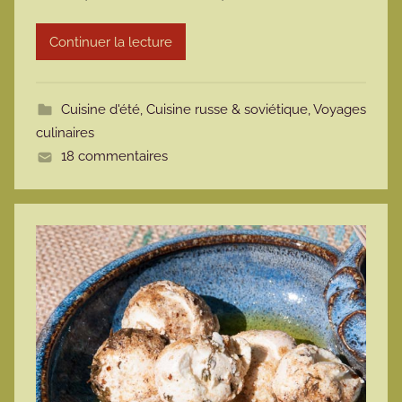
r
Continuer la lecture
m
o
t
Cuisine d'été
,
Cuisine russe & soviétique
,
Voyages
t
culinaires
e
18 commentaires