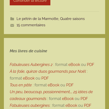
Continuer la lecture
m
o
t
Le pétrin de la Marmotte
,
Quatre saisons
t
15 commentaires
e
Mes livres de cuisine
Fabuleuses Aubergines 2
: format
eBook
ou
PDF
À la folie, quinze duos gourmands pour Noël
:
format
eBook
ou
PDF
Tous en pâte
: format
eBook
ou
PDF
Un peu, beaucoup, passionnément…, 25 idées de
cadeaux gourmands
: format
eBook
ou
PDF
Fabuleuses aubergines
: format
eBook
ou
PDF