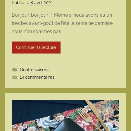
Publié le
8 avril 2021
p
a
Bonjour, bonjour !! Même si nous avons eu un
r
très bel avant-goût de l’été la semaine dernière,
m
nous n’en sommes pas
a
r
Continuer la lecture
m
o
t
Quatre saisons
t
14 commentaires
e