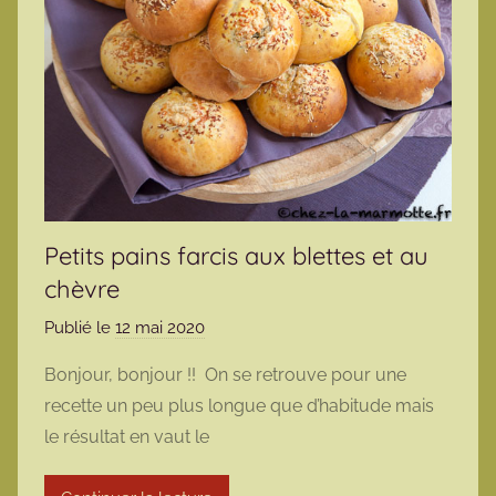
Petits pains farcis aux blettes et au
chèvre
Publié le
12 mai 2020
p
a
Bonjour, bonjour !! On se retrouve pour une
r
recette un peu plus longue que d’habitude mais
m
le résultat en vaut le
a
r