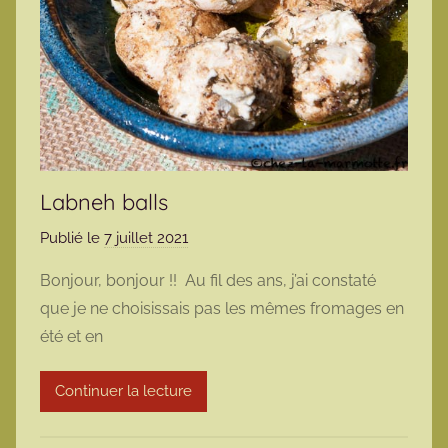
Labneh balls
Publié le
7 juillet 2021
p
a
Bonjour, bonjour !! Au fil des ans, j’ai constaté
r
que je ne choisissais pas les mêmes fromages en
m
été et en
a
r
Continuer la lecture
m
o
t