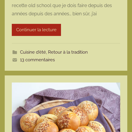
recette old school que je dois faire depuis des
m
années depuis des années… bien sûr, j’ai
a
r
Continuer la lecture
m
o
t
Cuisine d'été
,
Retour à la tradition
t
13 commentaires
e