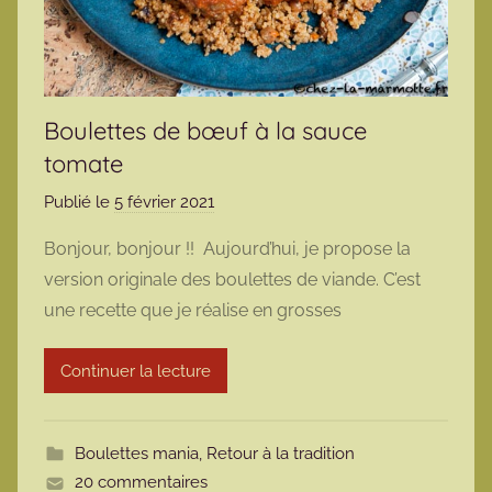
Boulettes de bœuf à la sauce
tomate
Publié le
5 février 2021
p
a
Bonjour, bonjour !! Aujourd’hui, je propose la
r
version originale des boulettes de viande. C’est
m
une recette que je réalise en grosses
a
r
Continuer la lecture
m
o
t
Boulettes mania
,
Retour à la tradition
t
20 commentaires
e