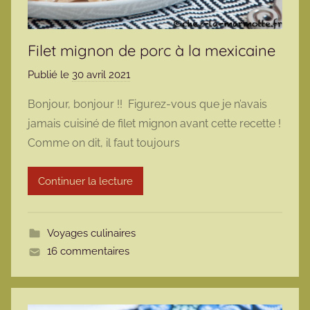
Filet mignon de porc à la mexicaine
Publié le
30 avril 2021
p
a
Bonjour, bonjour !! Figurez-vous que je n’avais
r
jamais cuisiné de filet mignon avant cette recette !
m
Comme on dit, il faut toujours
a
r
Continuer la lecture
m
o
t
Voyages culinaires
t
16 commentaires
e