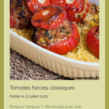
Tomates farcies classiques
Publié le
21 juillet 2020
p
a
Bonjour, bonjour !! Me revoilà avec une
r