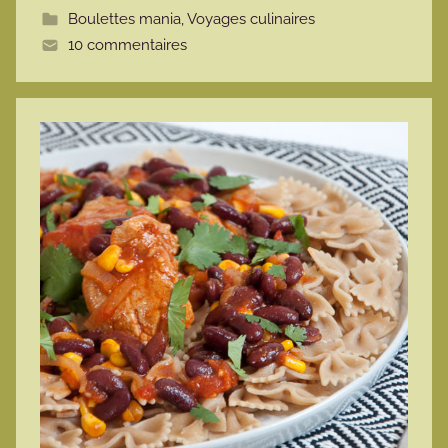
Boulettes mania
,
Voyages culinaires
t
10 commentaires
e