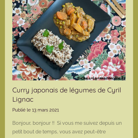
Curry japonais de légumes de Cyril
Lignac
Publié le
13 mars 2021
p
a
Bonjour, bonjour !! Si vous me suivez depuis un
r
petit bout de temps, vous avez peut-être
m