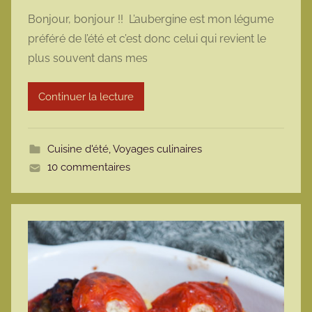
a
Bonjour, bonjour !! L’aubergine est mon légume
r
préféré de l’été et c’est donc celui qui revient le
m
plus souvent dans mes
a
r
Continuer la lecture
m
o
t
Cuisine d'été
,
Voyages culinaires
t
10 commentaires
e