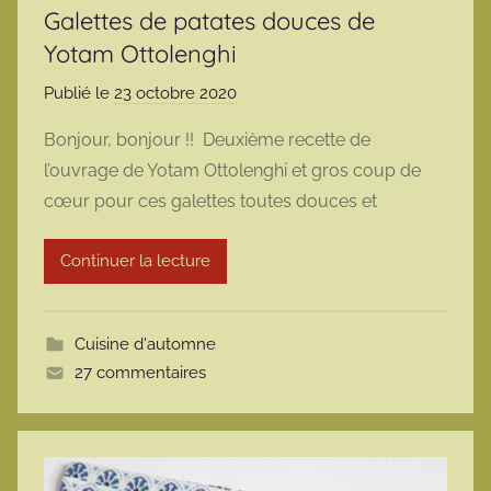
Galettes de patates douces de
Yotam Ottolenghi
Publié le
23 octobre 2020
p
a
Bonjour, bonjour !! Deuxième recette de
r
l’ouvrage de Yotam Ottolenghi et gros coup de
m
cœur pour ces galettes toutes douces et
a
r
Continuer la lecture
m
o
t
Cuisine d'automne
t
27 commentaires
e