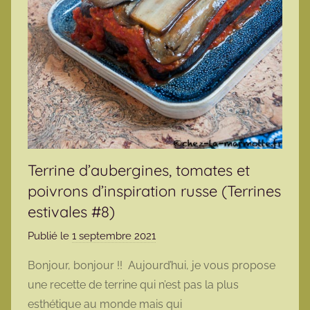
Terrine d’aubergines, tomates et
poivrons d’inspiration russe (Terrines
estivales #8)
Publié le
1 septembre 2021
p
a
Bonjour, bonjour !! Aujourd’hui, je vous propose
r
une recette de terrine qui n’est pas la plus
m
esthétique au monde mais qui
a