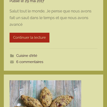
Publié le
29 mai 2017
p
a
Salut tout le monde, Je pense que nous avons
r
fait un saut dans le temps et que nous avons
m
avancé
a
r
Continuer la lecture
m
o
t
Cuisine d'été
t
6 commentaires
e