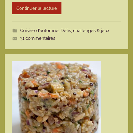
r
Continuer la lecture
m
o
t
Cuisine d'automne
,
Défis, challenges & jeux
t
31 commentaires
e