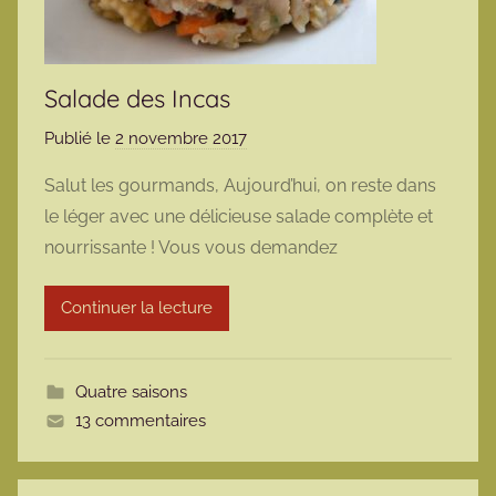
Salade des Incas
Publié le
2 novembre 2017
p
a
Salut les gourmands, Aujourd’hui, on reste dans
r
le léger avec une délicieuse salade complète et
m
nourrissante ! Vous vous demandez
a
r
Continuer la lecture
m
o
t
Quatre saisons
t
13 commentaires
e