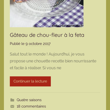
Gâteau de chou-fleur à la feta
Publié le
9 octobre 2017
p
a
Salut tout le monde ! Aujourd’hui, je vous
r
propose une chouette recette bien nourrissante
m
et facile à réaliser. Si vous ne
a
r
Continuer la lecture
m
o
t
Quatre saisons
t
18 commentaires
e