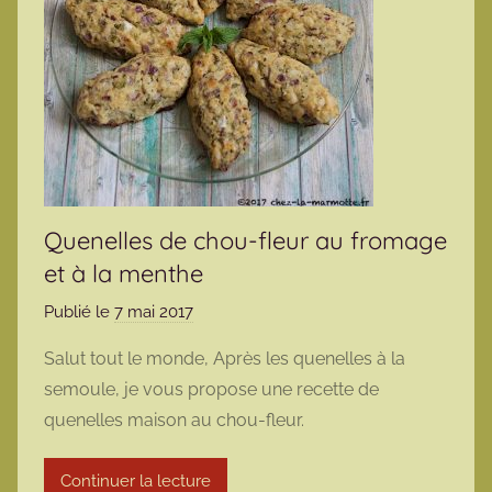
Quenelles de chou-fleur au fromage
et à la menthe
Publié le
7 mai 2017
p
a
Salut tout le monde, Après les quenelles à la
r
semoule, je vous propose une recette de
m
quenelles maison au chou-fleur.
a
r
Continuer la lecture
m