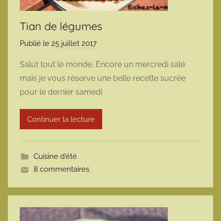
Tian de légumes
Publié le
25 juillet 2017
p
a
Salut tout le monde, Encore un mercredi salé
r
mais je vous réserve une belle recette sucrée
m
pour le dernier samedi
a
r
Continuer la lecture
m
o
t
Cuisine d'été
t
8 commentaires
e