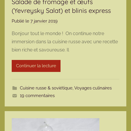
Salade de fromage et œufs
(Yevreysky Salat) et blinis express
Publié le
7 janvier 2019
p
a
Bonjour tout le monde ! On continue notre
r
immersion dans la cuisine russe avec une recette
m
bien riche et savoureuse. Il
a
r
Continuer la lecture
m
o
t
Cuisine russe & soviétique
,
Voyages culinaires
t
19 commentaires
e