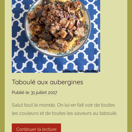
Taboulé aux aubergines
Publié le
31 juillet 2017
p
a
Salut tout le monde, On lui en fait voir de toutes
r
les couleurs et de toutes les saveurs au taboulé.
m
a
Continuer la lecture
r