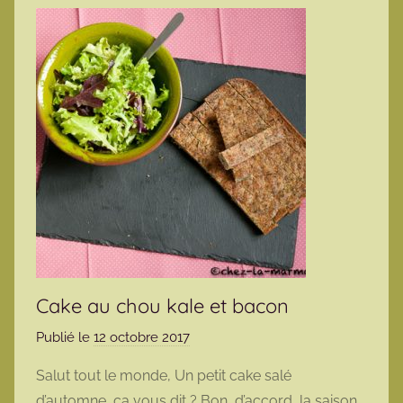
Cake au chou kale et bacon
Publié le
12 octobre 2017
p
a
Salut tout le monde, Un petit cake salé
r
d’automne, ça vous dit ? Bon, d’accord, la saison