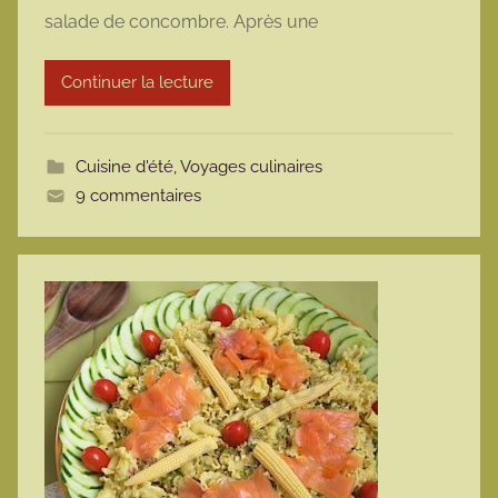
salade de concombre. Après une
a
r
Continuer la lecture
m
o
t
Cuisine d'été
,
Voyages culinaires
t
9 commentaires
e