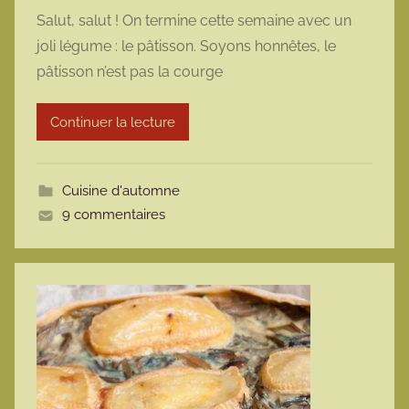
a
Salut, salut ! On termine cette semaine avec un
r
joli légume : le pâtisson. Soyons honnêtes, le
m
pâtisson n’est pas la courge
a
r
Continuer la lecture
m
o
t
Cuisine d'automne
t
9 commentaires
e