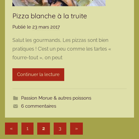
Pizza blanche à la truite
Publié le
23 mars 2017
p
a
Salut les gourmands, Les pizzas sont bien
r
pratiques ! C’est un peu comme les tartes «
m
fourre-tout », on peut
a
r
Continuer la lecture
m
o
t
Passion Morue & autres poissons
t
6 commentaires
e
Pagination des publications
Publications précédentes
Articles suivants
«
1
2
3
»