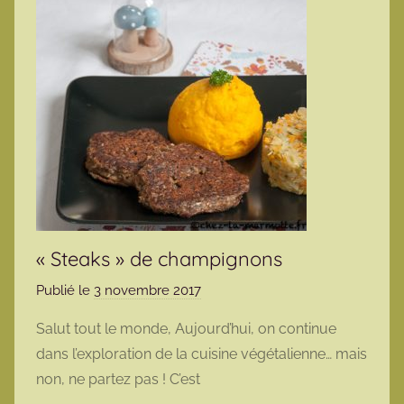
« Steaks » de champignons
Publié le
3 novembre 2017
p
a
Salut tout le monde, Aujourd’hui, on continue
r
dans l’exploration de la cuisine végétalienne… mais
m
non, ne partez pas ! C’est
a