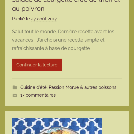
au poivron
Publié le
27 août 2017
p
a
Salut tout le monde, Dernière recette avant les
r
vacances ! J’ai choisi une recette simple et
m
rafraîchissante à base de courgette
a
r
Continuer la lecture
m
o
t
Cuisine d'été
,
Passion Morue & autres poissons
t
17 commentaires
e