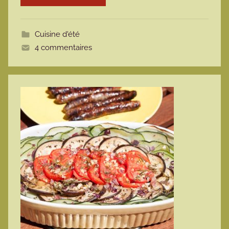
m
o
Cuisine d'été
t
4 commentaires
t
e