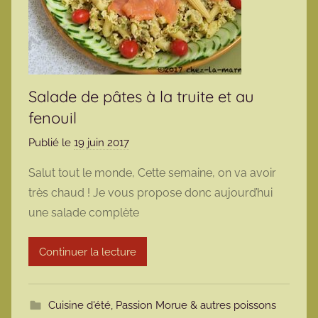
Salade de pâtes à la truite et au
fenouil
Publié le
19 juin 2017
p
a
Salut tout le monde, Cette semaine, on va avoir
r
très chaud ! Je vous propose donc aujourd’hui
m
une salade complète
a
r
Continuer la lecture
m
o
t
Cuisine d'été
,
Passion Morue & autres poissons
t