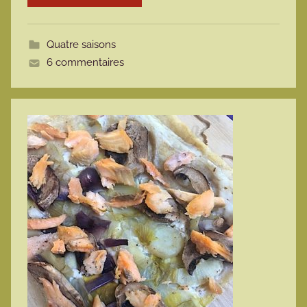
o
t
Quatre saisons
t
6 commentaires
e