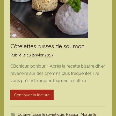
Côtelettes russes de saumon
Publié le
10 janvier 2019
p
a
CBonjour, bonjour ! Après la recette bizarre d’hier,
r
revenons sur des chemins plus fréquentés ! Je
m
vous présente aujourd’hui une recette à
a
r
Continuer la lecture
m
o
t
Cuisine russe & soviétique
,
Passion Morue &
t