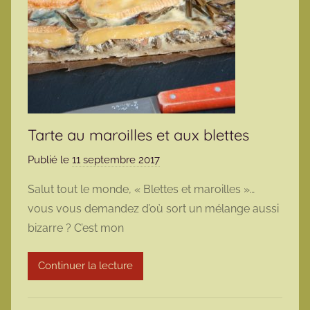
Tarte au maroilles et aux blettes
Publié le
11 septembre 2017
p
a
Salut tout le monde, « Blettes et maroilles »…
r
vous vous demandez d’où sort un mélange aussi
m
bizarre ? C’est mon
a
r
Continuer la lecture
m
o
t