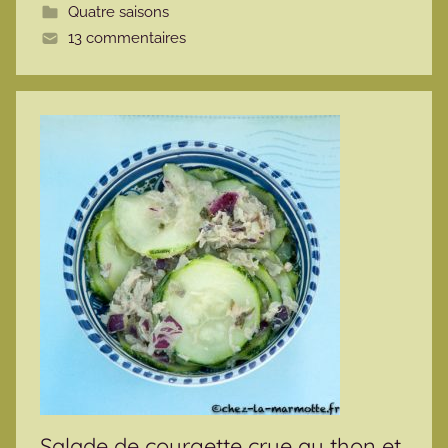
Quatre saisons
t
13 commentaires
e
Salade de courgette crue au thon et