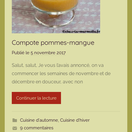
Compote pommes-mangue
Publié le
5 novembre 2017
p
a
Salut, salut, Je vous l’avais annoncé, on va
r
commencer les semaines de novembre et de
m
décembre en douceur, avec non
a
r
Continuer la lecture
m
o
t
Cuisine d'automne
,
Cuisine d'hiver
t
9 commentaires
e