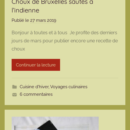
Choux de Bruxelles sautés à
l’indienne
Publié le
27 mars 2019
p
a
Bonjour à toutes et à tous Je profite des derniers
r
jours de mars pour publier encore une recette de
m
choux
a
r
Continuer la lecture
m
o
t
Cuisine d'hiver
,
Voyages culinaires
t
6 commentaires
e