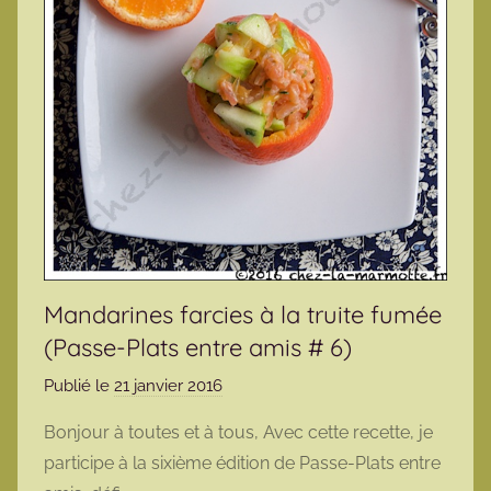
Mandarines farcies à la truite fumée
(Passe-Plats entre amis # 6)
Publié le
21 janvier 2016
p
a
Bonjour à toutes et à tous, Avec cette recette, je
r
participe à la sixième édition de Passe-Plats entre
m