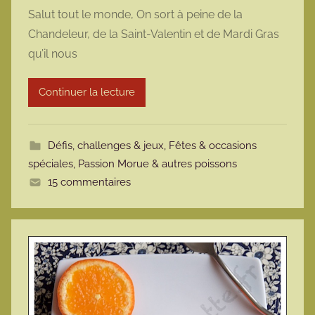
a
Salut tout le monde, On sort à peine de la
r
Chandeleur, de la Saint-Valentin et de Mardi Gras
m
qu’il nous
a
r
Continuer la lecture
m
o
t
Défis, challenges & jeux
,
Fêtes & occasions
t
spéciales
,
Passion Morue & autres poissons
e
15 commentaires