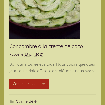
Concombre à la crème de coco
Publié le
18 juin 2017
p
a
Bonjour à toutes et à tous, Nous voici à quelques
r
jours de la date officielle de l’été, mais nous avons
m
a
Continuer la lecture
r
m
o
Cuisine d'été
t