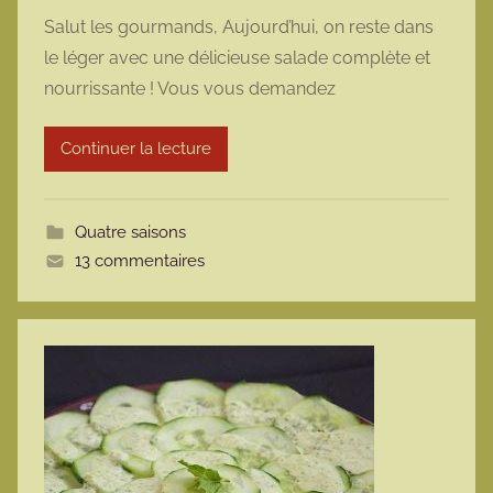
a
Salut les gourmands, Aujourd’hui, on reste dans
r
le léger avec une délicieuse salade complète et
m
nourrissante ! Vous vous demandez
a
r
Continuer la lecture
m
o
t
Quatre saisons
t
13 commentaires
e