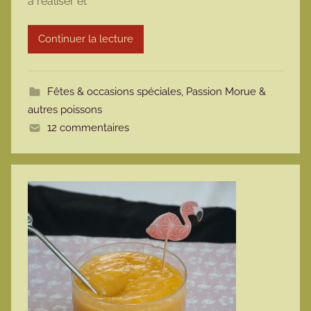
à réaliser et
a
r
Continuer la lecture
m
o
t
Fêtes & occasions spéciales
,
Passion Morue &
t
autres poissons
e
12 commentaires