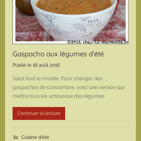
Gaspacho aux légumes d’été
Publié le
18 août 2016
p
a
Salut tout le monde, Pour changer des
r
gaspachos de concombre, voici une version qui
m
mettra tous les amoureux des légumes
a
r
Continuer la lecture
m
o
t
Cuisine d'été
t