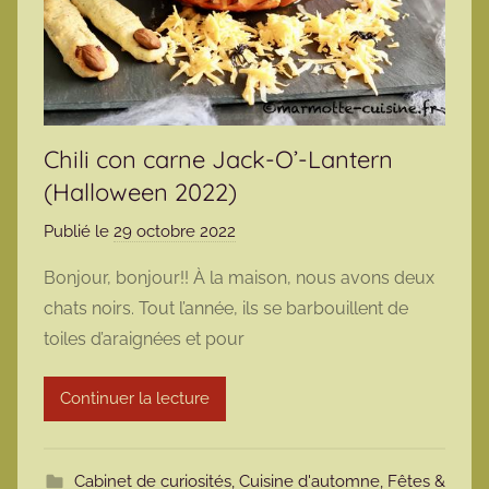
Chili con carne Jack-O’-Lantern
(Halloween 2022)
Publié le
29 octobre 2022
p
a
Bonjour, bonjour!! À la maison, nous avons deux
r
chats noirs. Tout l’année, ils se barbouillent de
m
toiles d’araignées et pour
a
r
Continuer la lecture
m
o
t
Cabinet de curiosités
,
Cuisine d'automne
,
Fêtes &
t