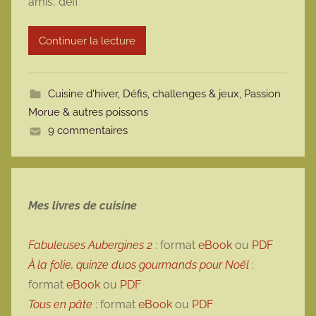
amis, défi
a
r
Continuer la lecture
m
o
t
Cuisine d'hiver
,
Défis, challenges & jeux
,
Passion
t
Morue & autres poissons
e
9 commentaires
Mes livres de cuisine
Fabuleuses Aubergines 2
: format
eBook
ou
PDF
À la folie, quinze duos gourmands pour Noël
:
format
eBook
ou
PDF
Tous en pâte
: format
eBook
ou
PDF