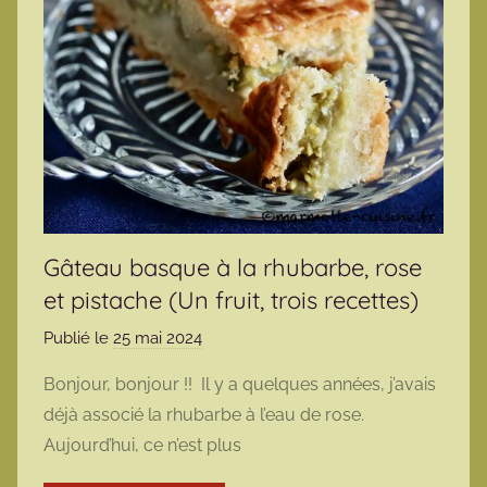
Gâteau basque à la rhubarbe, rose
et pistache (Un fruit, trois recettes)
Publié le
25 mai 2024
p
a
Bonjour, bonjour !! Il y a quelques années, j’avais
r
déjà associé la rhubarbe à l’eau de rose.
m
Aujourd’hui, ce n’est plus
a
r