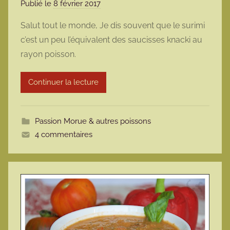
Publié le
8 février 2017
p
a
Salut tout le monde, Je dis souvent que le surimi
r
c’est un peu l’équivalent des saucisses knacki au
m
rayon poisson.
a
r
Continuer la lecture
m
o
t
Passion Morue & autres poissons
t
4 commentaires
e