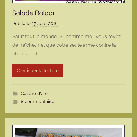
Salade Baladi
Publié le
17 août 2016
p
a
Salut tout le monde, Si, comme moi, vous rêvez
r
de fraîcheur et que votre seule arme contre la
m
chaleur est
a
r
Continuer la lecture
m
o
t
Cuisine d'été
t
8 commentaires
e