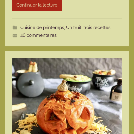
Continuer la lecture
m
o
t
Cuisine de printemps
,
Un fruit, trois recettes
t
46 commentaires
e