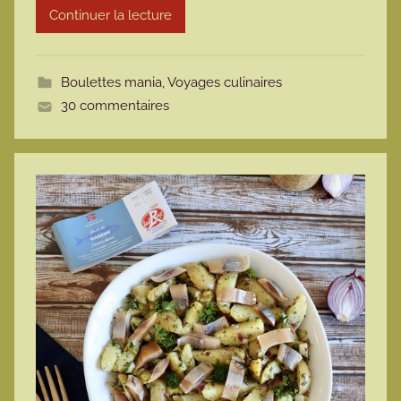
Continuer la lecture
m
o
t
Boulettes mania
,
Voyages culinaires
t
30 commentaires
e