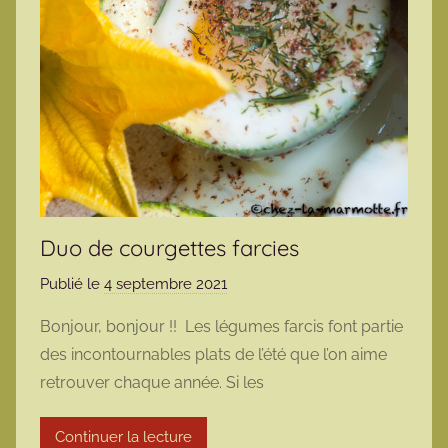
Duo de courgettes farcies
Publié le
4 septembre 2021
p
a
Bonjour, bonjour !! Les légumes farcis font partie
r
des incontournables plats de l’été que l’on aime
m
retrouver chaque année. Si les
a
r
Continuer la lecture
m