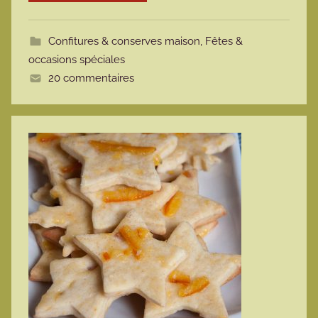
m
o
Confitures & conserves maison
,
Fêtes &
t
occasions spéciales
t
20 commentaires
e