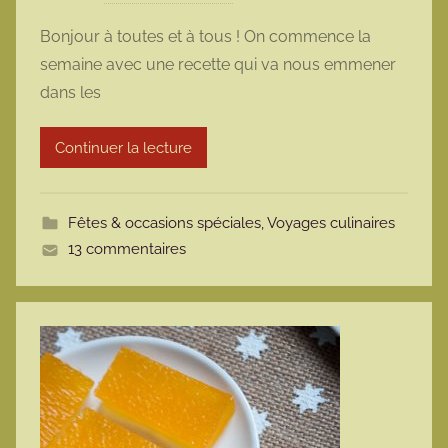
a
Bonjour à toutes et à tous ! On commence la
r
semaine avec une recette qui va nous emmener
m
dans les
a
r
Continuer la lecture
m
o
t
Fêtes & occasions spéciales
,
Voyages culinaires
t
13 commentaires
e