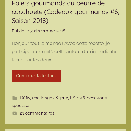
Palets gourmands au beurre de
cacahuète (Cadeaux gourmands #6,
Saison 2018)
Publié le
3 décembre 2018
p
a
Bonjour tout le monde ! Avec cette recette, je
r
participe au jeu «Recette autour d’un ingrédient»
m
lancé par les deux
a
r
Continuer la lecture
m
o
t
Défis, challenges & jeux
,
Fêtes & occasions
t
spéciales
e
21 commentaires