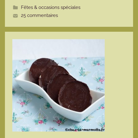
t
Fêtes & occasions spéciales
t
25 commentaires
e