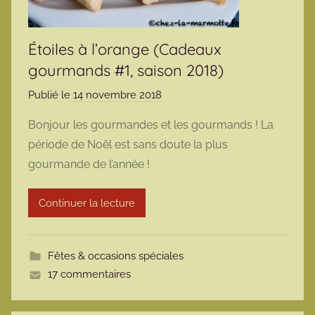
Étoiles à l’orange (Cadeaux
gourmands #1, saison 2018)
Publié le
14 novembre 2018
p
a
Bonjour les gourmandes et les gourmands ! La
r
période de Noël est sans doute la plus
m
gourmande de l’année !
a
r
Continuer la lecture
m
o
t
Fêtes & occasions spéciales
t
17 commentaires
e