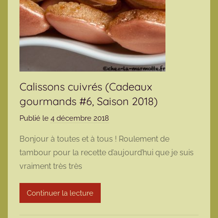
Calissons cuivrés (Cadeaux
gourmands #6, Saison 2018)
Publié le
4 décembre 2018
p
a
Bonjour à toutes et à tous ! Roulement de
r
tambour pour la recette d’aujourd’hui que je suis
m
vraiment très très
a
r
Continuer la lecture
m
o