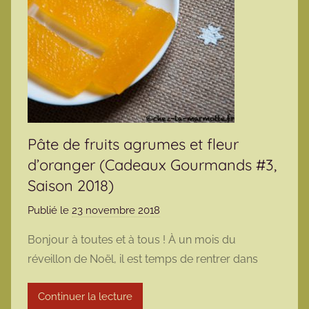
Pâte de fruits agrumes et fleur
d’oranger (Cadeaux Gourmands #3,
Saison 2018)
Publié le
23 novembre 2018
p
a
Bonjour à toutes et à tous ! À un mois du
r
réveillon de Noël, il est temps de rentrer dans
m
a
Continuer la lecture
r