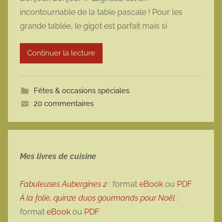
r
incontournable de la table pascale ! Pour les
m
grande tablée, le gigot est parfait mais si
a
r
Continuer la lecture
m
o
t
Fêtes & occasions spéciales
t
20 commentaires
e
Mes livres de cuisine
Fabuleuses Aubergines 2
: format
eBook
ou
PDF
À la folie, quinze duos gourmands pour Noël
:
format
eBook
ou
PDF