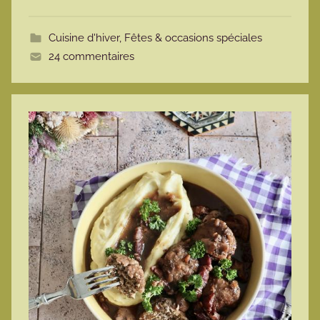
o
t
Cuisine d'hiver
,
Fêtes & occasions spéciales
t
24 commentaires
e