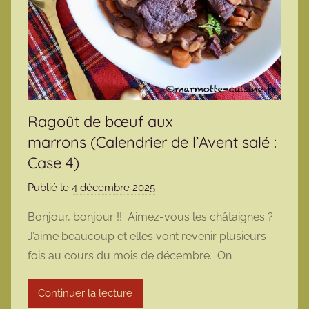
Ragoût de bœuf aux
marrons (Calendrier de l’Avent salé :
Case 4)
Publié le
4 décembre 2025
p
a
Bonjour, bonjour !! Aimez-vous les châtaignes ?
r
J’aime beaucoup et elles vont revenir plusieurs
m
fois au cours du mois de décembre. On
a
r
Continuer la lecture
m