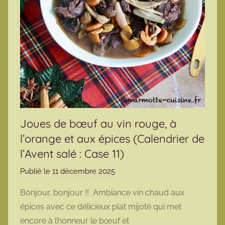
Joues de bœuf au vin rouge, à
l’orange et aux épices (Calendrier de
l’Avent salé : Case 11)
Publié le
11 décembre 2025
p
a
Bonjour, bonjour !! Ambiance vin chaud aux
r
épices avec ce délicieux plat mijoté qui met
m
encore à l’honneur le bœuf et
a