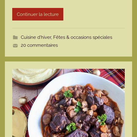
r
Continuer la lecture
m
o
t
Cuisine d'hiver
,
Fêtes & occasions spéciales
t
20 commentaires
e