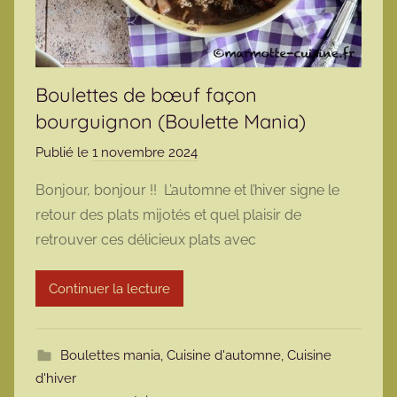
Boulettes de bœuf façon
bourguignon (Boulette Mania)
Publié le
1 novembre 2024
p
a
Bonjour, bonjour !! L’automne et l’hiver signe le
r
retour des plats mijotés et quel plaisir de
m
retrouver ces délicieux plats avec
a
r
Continuer la lecture
m
o
t
Boulettes mania
,
Cuisine d'automne
,
Cuisine
t
d'hiver
e