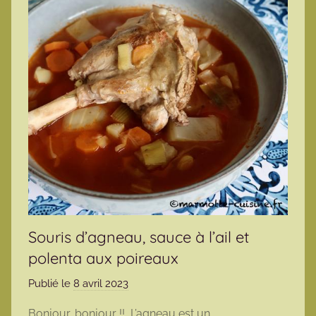
Souris d’agneau, sauce à l’ail et
polenta aux poireaux
Publié le
8 avril 2023
p
a
Bonjour, bonjour !! L’agneau est un