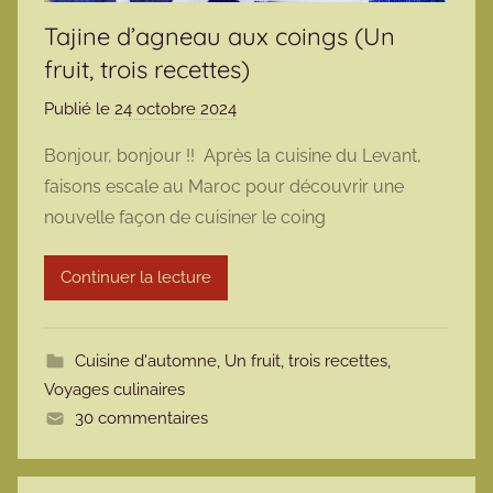
Tajine d’agneau aux coings (Un
fruit, trois recettes)
Publié le
24 octobre 2024
p
a
Bonjour, bonjour !! Après la cuisine du Levant,
r
faisons escale au Maroc pour découvrir une
m
nouvelle façon de cuisiner le coing
a
r
Continuer la lecture
m
o
t
Cuisine d'automne
,
Un fruit, trois recettes
,
t
Voyages culinaires
e
30 commentaires