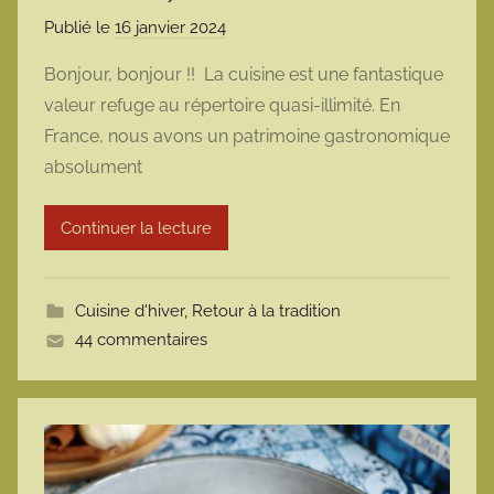
Publié le
16 janvier 2024
p
a
Bonjour, bonjour !! La cuisine est une fantastique
r
valeur refuge au répertoire quasi-illimité. En
m
France, nous avons un patrimoine gastronomique
a
absolument
r
m
Continuer la lecture
o
t
t
Cuisine d'hiver
,
Retour à la tradition
e
44 commentaires