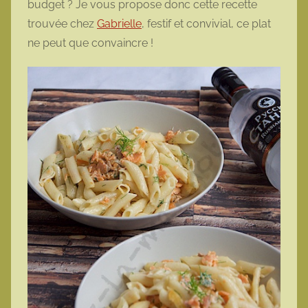
budget ? Je vous propose donc cette recette
t
trouvée chez
Gabrielle
, festif et convivial, ce plat
t
ne peut que convaincre !
e