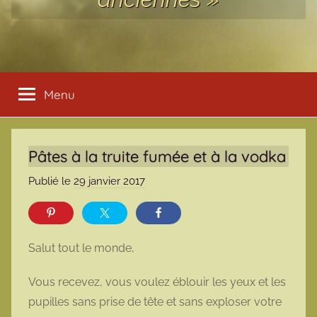
Menu
Pâtes à la truite fumée et à la vodka
Publié le
29 janvier 2017
p
a
r
m
Salut tout le monde,
a
r
Vous recevez, vous voulez éblouir les yeux et les
m
pupilles sans prise de tête et sans exploser votre
o