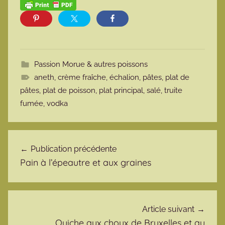
Passion Morue & autres poissons
aneth
,
crème fraîche
,
échalion
,
pâtes
,
plat de
pâtes
,
plat de poisson
,
plat principal
,
salé
,
truite
fumée
,
vodka
Navigation de l’article
Publication précédente
Pain à l’épeautre et aux graines
Article suivant
Quiche aux choux de Bruxelles et au