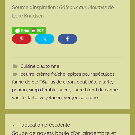
Source d’inspiration :
Gâteaux aux légumes
de
Lene Knudsen
Cuisine d'automne
beurre
,
crème fraîche
,
épices pour spéculoos
,
farine de blé T65
,
jus de citron
,
oeuf
,
pâte à tarte
,
potiron
,
sirop d'érable
,
sucré
,
sucre blond de canne
vanillé
,
tarte
,
végétarien
,
vergeoise brune
Navigation de l’article
Publication précédente
Soupe de navets boule d’or, gingembre et