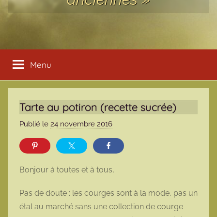
Menu
Tarte au potiron (recette sucrée)
Publié le
24 novembre 2016
p
a
r
m
Bonjour à toutes et à tous,
a
r
Pas de doute : les courges sont à la mode, pas un
m
étal au marché sans une collection de courge
o