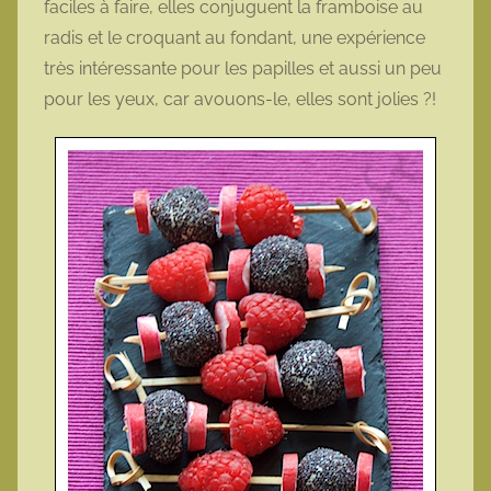
faciles à faire, elles conjuguent la framboise au
t
radis et le croquant au fondant, une expérience
t
très intéressante pour les papilles et aussi un peu
e
pour les yeux, car avouons-le, elles sont jolies ?!