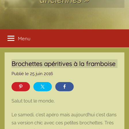
Menu
Brochettes apéritives à la framboise
Publié le
25 juin 2016
p
a
r
m
Salut tout le monde,
a
r
Le samedi, c’est apéro mais aujourd’hui c’est dans
m
sa version chic avec ces petites brochettes. Très
o