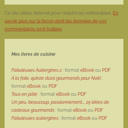
Ce site utilise Akismet pour réduire les indésirables.
En
savoir plus sur la façon dont les données de vos
commentaires sont traitées
.
Mes livres de cuisine
Fabuleuses Aubergines 2
: format
eBook
ou
PDF
À la folie, quinze duos gourmands pour Noël
:
format
eBook
ou
PDF
Tous en pâte
: format
eBook
ou
PDF
Un peu, beaucoup, passionnément…, 25 idées de
cadeaux gourmands
: format
eBook
ou
PDF
Fabuleuses aubergines
: format
eBook
ou
PDF