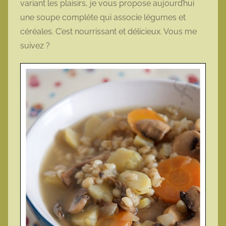
variant les plaisirs, je vous propose aujourd’hui
t
une soupe complète qui associe légumes et
t
céréales. C’est nourrissant et délicieux. Vous me
e
suivez ?