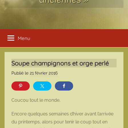
Menu
Soupe champignons et orge perlé
Publié le
21 février 2016
p
a
r
m
Coucou tout le monde,
a
r
Encore quelques semaines d’hiver avant l’arrivée
m
du printemps, alors pour tenir le coup tout en
o