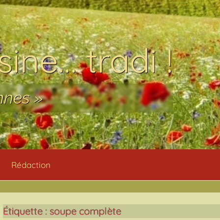
ine… tradi !
nnes »
Rédaction
Étiquette :
soupe complète