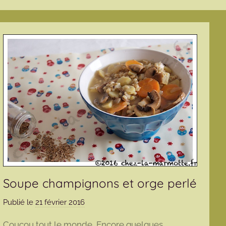
Soupe champignons et orge perlé
Publié le
21 février 2016
p
a
Coucou tout le monde, Encore quelques