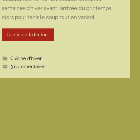
r
semaines d’hiver avant l’arrivée du printemps,
m
alors pour tenir le coup tout en variant
a
r
m
Continuer la lecture
o
t
t
Cuisine d'hiver
e
3 commentaires