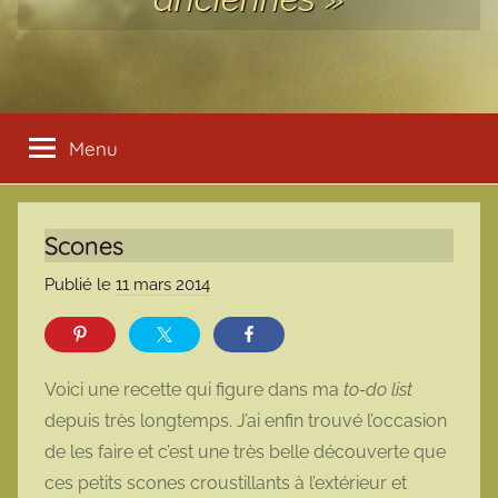
Menu
Scones
Publié le
11 mars 2014
p
a
r
m
Voici une recette qui figure dans ma
to-do list
a
depuis très longtemps. J’ai enfin trouvé l’occasion
r
de les faire et c’est une très belle découverte que
m
ces petits scones croustillants à l’extérieur et
o