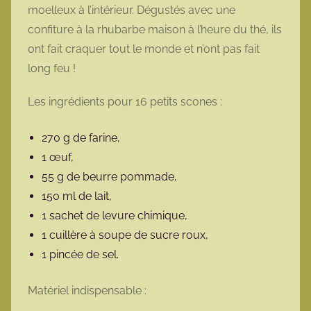
moelleux à l’intérieur. Dégustés avec une
t
confiture à la rhubarbe maison à l’heure du thé, ils
t
e
ont fait craquer tout le monde et n’ont pas fait
long feu !
Les ingrédients pour 16 petits scones :
270 g de farine,
1 œuf,
55 g de beurre pommade,
150 ml de lait,
1 sachet de levure chimique,
1 cuillère à soupe de sucre roux,
1 pincée de sel.
Matériel indispensable :