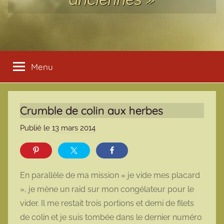
Menu
Crumble de colin aux herbes
Publié le
13 mars 2014
p
a
r
m
En parallèle de ma mission « je vide mes placard
a
», je mène un raid sur mon congélateur pour le
r
vider. Il me restait trois portions et demi de filets
m
de colin et je suis tombée dans le dernier numéro
o