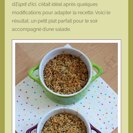
d’
Esprit d’Ici
, c’était idéal après quelques
t
modifications pour adapter la recette. Voici le
t
e
résultat, un petit plat parfait pour le soir
accompagné d’une salade.