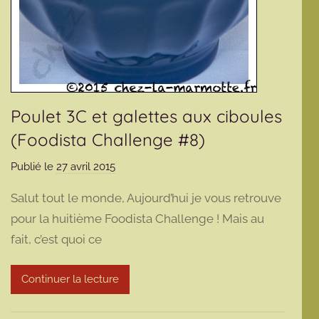
Poulet 3C et galettes aux ciboules
(Foodista Challenge #8)
Publié le
27 avril 2015
p
a
Salut tout le monde, Aujourd’hui je vous retrouve
r
pour la huitième Foodista Challenge ! Mais au
m
fait, c’est quoi ce
a
r
m
Continuer la lecture
o
t