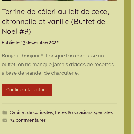
Terrine de céleri au lait de coco,
citronnelle et vanille (Buffet de
Noël #9)
Publié le
13 décembre 2022
p
a
Bonjour, bonjour !! Lorsque l’on compose un
r
buffet, on ne manque jamais d’idées de recettes
m
à base de viande, de charcuterie,
a
r
m
Continuer la lecture
o
t
t
Cabinet de curiosités
,
Fêtes & occasions spéciales
e
32 commentaires