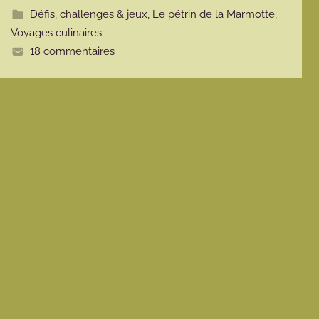
t
Défis, challenges & jeux
,
Le pétrin de la Marmotte
,
e
Voyages culinaires
18 commentaires