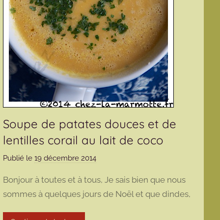
Soupe de patates douces et de
lentilles corail au lait de coco
Publié le
19 décembre 2014
p
a
Bonjour à toutes et à tous, Je sais bien que nous
r
sommes à quelques jours de Noël et que dindes,
m
a