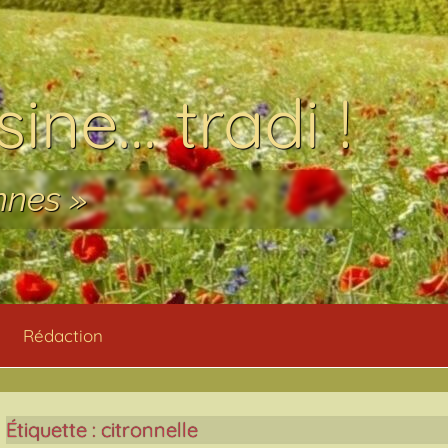
ine… tradi !
nnes »
Rédaction
Étiquette :
citronnelle