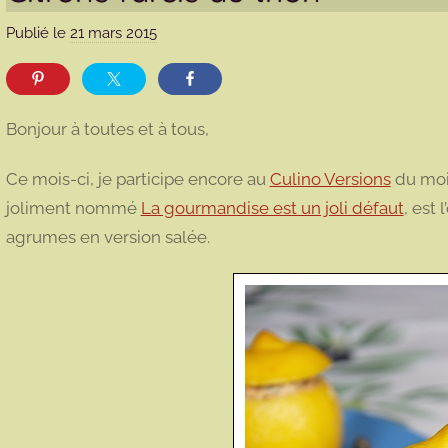
Publié le
21 mars 2015
p
a
r
m
Bonjour à toutes et à tous,
a
r
Ce mois-ci, je participe encore au
Culino Versions
du mois
m
joliment nommé
La gourmandise est un joli défaut
, est
o
agrumes en version salée.
t
t
e