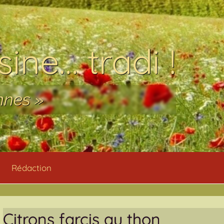
ine… tradi !
nnes »
Rédaction
Citrons farcis au thon