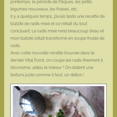
printemps, la période de Pâques, les petits
t
légumes nouveaux, les fraises, etc.
t
Il y a quelques temps, j’avais testé une recette de
e
tzatziki de radis mixé et ce n’était du tout
concluant. Le radis mixé rend beaucoup d’eau et
mon tzatziki s’était transformé en soupe froide de
radis.
Avec cette nouvelle recette trouvée dans le
dernier Vital Food, on coupe les radis finement à
l’économe, adieu le mixeur ! On obtient une
texture juste comme il faut, un délice !