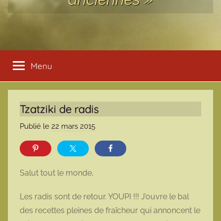
Menu
Tzatziki de radis
Publié le
22 mars 2015
p
a
r
m
Salut tout le monde,
a
r
Les radis sont de retour. YOUPI !!! J’ouvre le bal
m
des recettes pleines de fraîcheur qui annoncent le
o