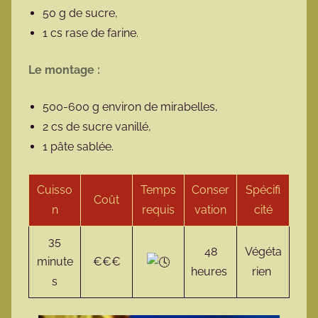
50 g de sucre,
1 cs rase de farine.
Le montage :
500-600 g environ de mirabelles,
2 cs de sucre vanillé,
1 pâte sablée.
Cuisso
Temps
Conser
Spécifi
Coût
n
requis
vation
cité
35
48
Végéta
minute
€€€
heures
rien
s