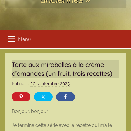
Menu
Tarte aux mirabelles à la crème
d’amandes (un fruit, trois recettes)
Publié le
20 septembre 2025
p
a
r
m
Bonjour, bonjour !!
a
r
Je termine cette série avec la recette qui m’a le
m