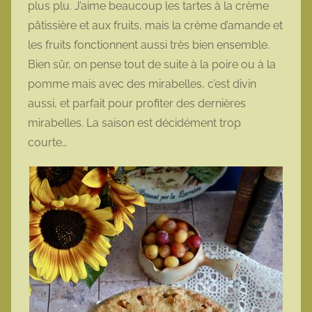
plus plu. J’aime beaucoup les tartes à la crème
o
pâtissière et aux fruits, mais la crème d’amande et
t
les fruits fonctionnent aussi très bien ensemble.
t
Bien sûr, on pense tout de suite à la poire ou à la
e
pomme mais avec des mirabelles, c’est divin
aussi, et parfait pour profiter des dernières
mirabelles. La saison est décidément trop
courte…