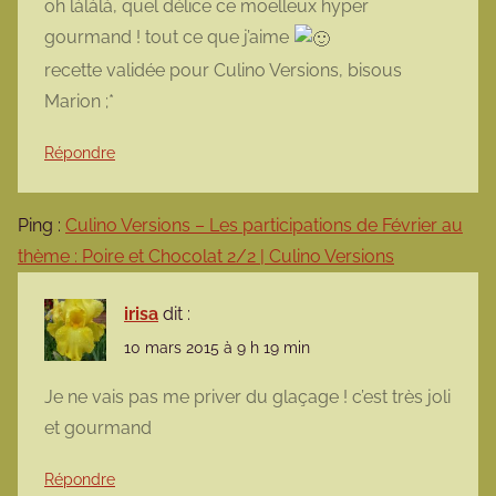
oh làlàlà, quel délice ce moelleux hyper
gourmand ! tout ce que j’aime
recette validée pour Culino Versions, bisous
Marion ;*
Répondre
Ping :
Culino Versions – Les participations de Février au
thème : Poire et Chocolat 2/2 | Culino Versions
irisa
dit :
10 mars 2015 à 9 h 19 min
Je ne vais pas me priver du glaçage ! c’est très joli
et gourmand
Répondre