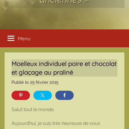
Menu
Moelleux individuel poire et chocolat
et glaçage au praliné
Publié le
25 février 2015
p
a
r
m
Salut tout le monde,
a
r
Aujourd’hui, je suis très heureuse de vous
m