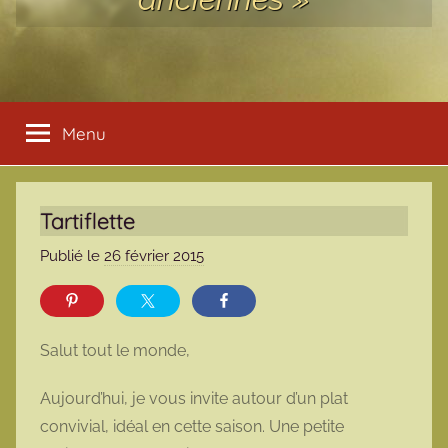
Menu
Tartiflette
Publié le
26 février 2015
p
a
r
m
Salut tout le monde,
a
r
Aujourd’hui, je vous invite autour d’un plat
m
convivial, idéal en cette saison. Une petite
o