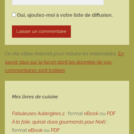
Oui, ajoutez-moi à votre liste de diffusion.
Ce site utilise Akismet pour réduire les indésirables.
En
savoir plus sur la façon dont les données de vos
commentaires sont traitées
.
Mes livres de cuisine
Fabuleuses Aubergines 2
: format
eBook
ou
PDF
À la folie, quinze duos gourmands pour Noël
:
format
eBook
ou
PDF