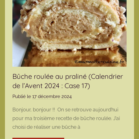
Bûche roulée au praliné (Calendrier
de l’Avent 2024 : Case 17)
Publié le
17 décembre 2024
p
a
Bonjour, bonjour !! On se retrouve aujourd’hui
r
pour ma troisième recette de bûche roulée. J’ai
m
choisi de réaliser une bûche à
a
r