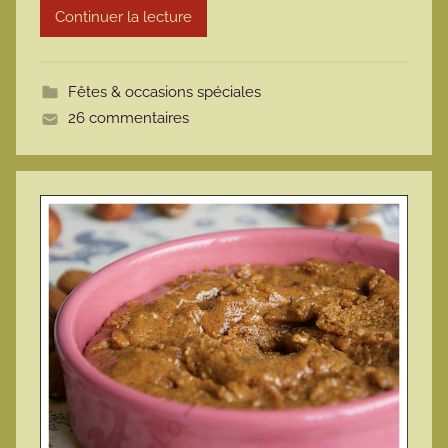
Continuer la lecture
m
o
t
Fêtes & occasions spéciales
t
26 commentaires
e