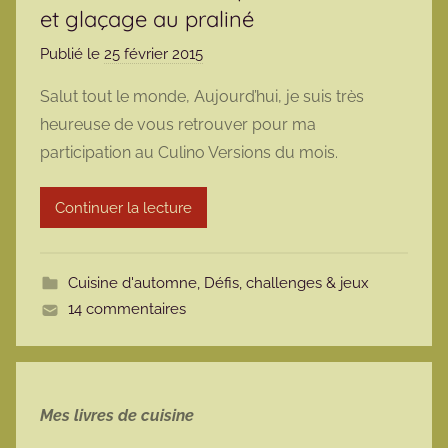
et glaçage au praliné
Publié le
25 février 2015
p
a
Salut tout le monde, Aujourd’hui, je suis très
r
heureuse de vous retrouver pour ma
m
participation au Culino Versions du mois.
a
r
Continuer la lecture
m
o
t
Cuisine d'automne
,
Défis, challenges & jeux
t
14 commentaires
e
Mes livres de cuisine