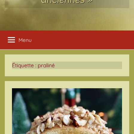
Menu
Étiquette :
praliné