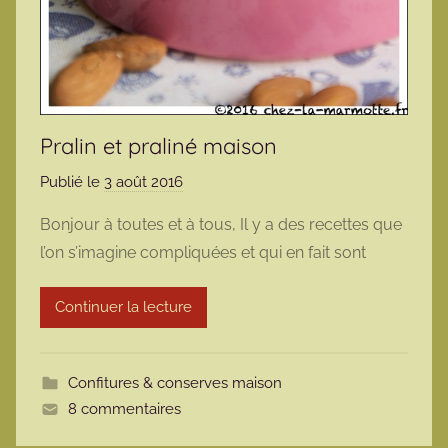
Pralin et praliné maison
Publié le
3 août 2016
p
a
Bonjour à toutes et à tous, Il y a des recettes que
r
l’on s’imagine compliquées et qui en fait sont
m
a
Continuer la lecture
r
m
o
Confitures & conserves maison
t
8 commentaires
t
e