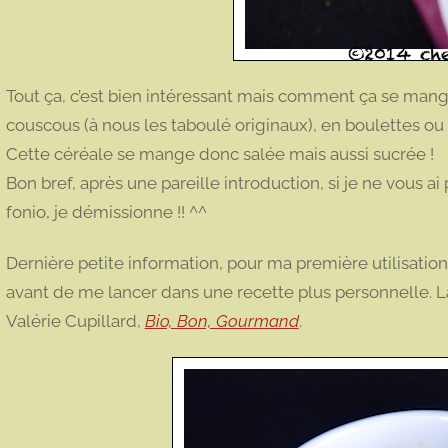
Tout ça, c’est bien intéressant mais comment ça se man
couscous (à nous les taboulé originaux), en boulettes o
Cette céréale se mange donc salée mais aussi sucrée !
Bon bref, après une pareille introduction, si je ne vous a
fonio, je démissionne !! ^^
Dernière petite information, pour ma première utilisation d
avant de me lancer dans une recette plus personnelle. La 
Valérie Cupillard,
Bio, Bon, Gourmand
.