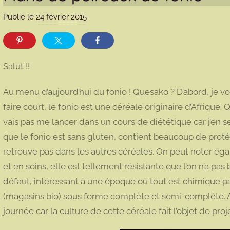
Publié le
24 février 2015
p
a
r
m
Salut !!
a
r
Au menu d’aujourd’hui du fonio ! Quesako ? D’abord, je vo
m
faire court, le fonio est une céréale originaire d’Afrique. Q
o
vais pas me lancer dans un cours de diététique car j’en ser
t
que le fonio est sans gluten, contient beaucoup de proté
t
e
retrouve pas dans les autres céréales. On peut noter ég
et en soins, elle est tellement résistante que l’on n’a pas 
défaut, intéressant à une époque où tout est chimique p
(magasins bio) sous forme complète et semi-complète. Ach
journée car la culture de cette céréale fait l’objet de proj