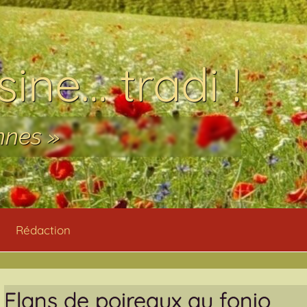
ine… tradi !
nnes »
Rédaction
Flans de poireaux au fonio