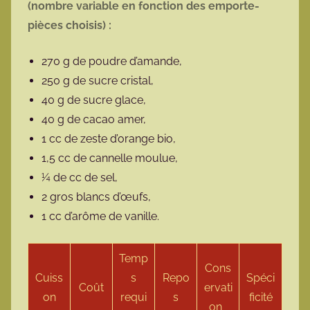
(nombre variable en fonction des emporte-
pièces choisis) :
270 g de poudre d’amande,
250 g de sucre cristal,
40 g de sucre glace,
40 g de cacao amer,
1 cc de zeste d’orange bio,
1,5 cc de cannelle moulue,
¼ de cc de sel,
2 gros blancs d’œufs,
1 cc d’arôme de vanille.
Temp
Cons
Cuiss
s
Repo
Spéci
Coût
ervati
on
requi
s
ficité
on