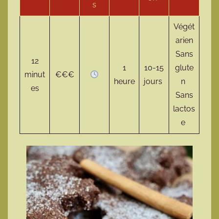
s
Végét
arien
Sans
12
1
10-15
glute
minut
€€€
heure
jours
n
es
Sans
lactos
e