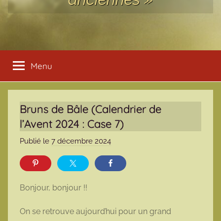
Menu
Bruns de Bâle (Calendrier de
l’Avent 2024 : Case 7)
Publié le
7 décembre 2024
p
a
r
m
Bonjour, bonjour !!
a
r
On se retrouve aujourd’hui pour un grand
m