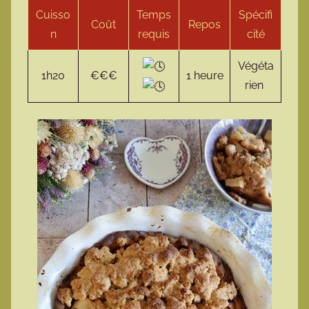
Cuisso
Temps
Spécifi
Coût
Repos
n
requis
cité
Végéta
1h20
€€€
1 heure
rien