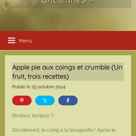
Menu
Apple pie aux coings et crumble (Un
fruit, trois recettes)
Publié le
25 octobre 2024
p
a
r
m
Bonjour, bonjour !!
a
r
Décidément, le coing a la bougeotte ! Après le
m