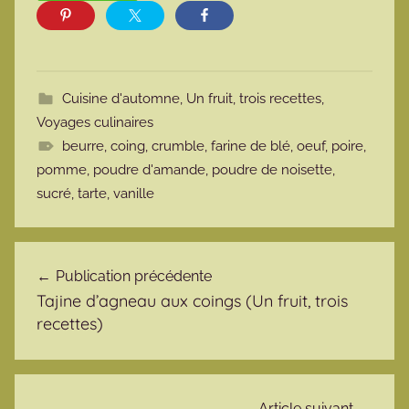
Cuisine d'automne
,
Un fruit, trois recettes
,
Voyages culinaires
beurre
,
coing
,
crumble
,
farine de blé
,
oeuf
,
poire
,
pomme
,
poudre d'amande
,
poudre de noisette
,
sucré
,
tarte
,
vanille
Navigation de l’article
Publication précédente
Tajine d’agneau aux coings (Un fruit, trois
recettes)
Article suivant