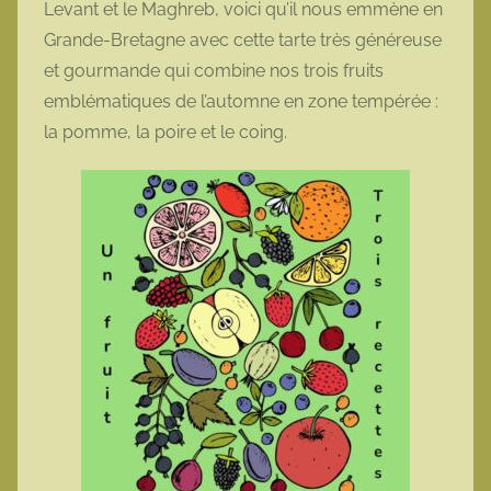
Levant et le Maghreb, voici qu’il nous emmène en
o
Grande-Bretagne avec cette tarte très généreuse
t
et gourmande qui combine nos trois fruits
t
emblématiques de l’automne en zone tempérée :
e
la pomme, la poire et le coing.