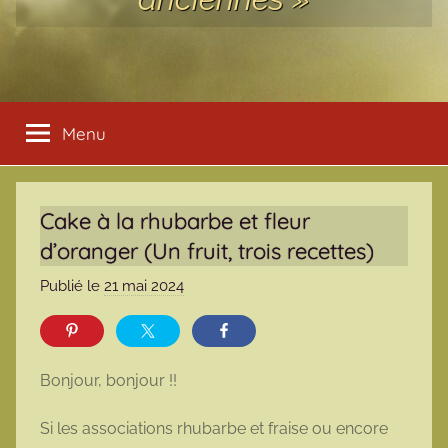
Menu
Cake à la rhubarbe et fleur
d’oranger (Un fruit, trois recettes)
Publié le
21 mai 2024
p
a
r
m
Bonjour, bonjour !!
a
r
Si les associations rhubarbe et fraise ou encore
m