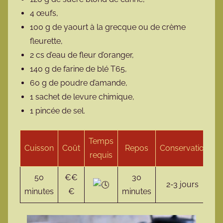
4 œufs,
100 g de yaourt à la grecque ou de crème
fleurette,
2 cs d’eau de fleur d’oranger,
140 g de farine de blé T65,
60 g de poudre d’amande,
1 sachet de levure chimique,
1 pincée de sel.
Temps
Cuisson
Coût
Repos
Conservation
S
requis
50
€€
30
2-3 jours
V
minutes
€
minutes