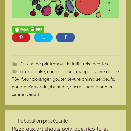
Cuisine de printemps
,
Un fruit, trois recettes
beurre
,
cake
,
eau de fleur d'oranger
,
farine de blé
T65
,
fleur d'oranger
,
goûter
,
levure chimique
,
oeufs
,
poudre d'amande
,
rhubarbe
,
sucré
,
sucre blond de
canne
,
yaourt
Navigation de l’article
Publication précédente
Pizza aux artichauts poivrade, ricotta et