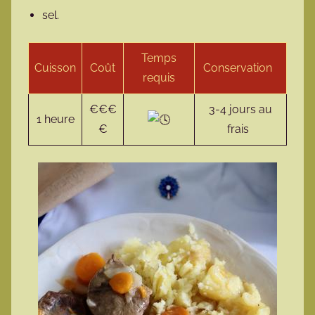
sel.
Temps
Cuisson
Coût
Conservation
requis
€€€
3-4 jours au
1 heure
€
frais