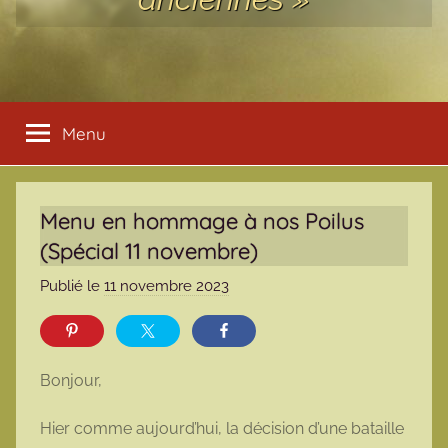
Menu
Menu en hommage à nos Poilus
(Spécial 11 novembre)
Publié le
11 novembre 2023
p
a
r
m
Bonjour,
a
r
Hier comme aujourd’hui, la décision d’une bataille
m