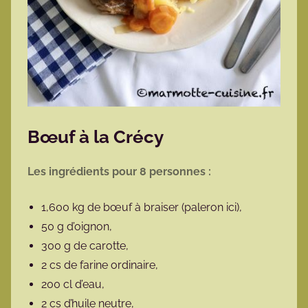
Bœuf à la Crécy
Les ingrédients pour 8 personnes :
1,600 kg de bœuf à braiser (paleron ici),
50 g d’oignon,
300 g de carotte,
2 cs de farine ordinaire,
200 cl d’eau,
2 cs d’huile neutre,