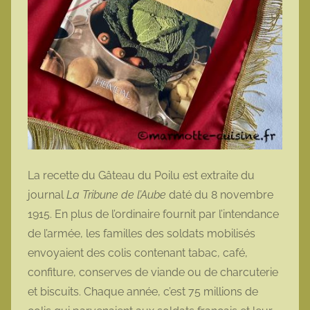
La recette du Gâteau du Poilu est extraite du
journal
La Tribune de l’Aube
daté du 8 novembre
1915. En plus de l’ordinaire fournit par l’intendance
de l’armée, les familles des soldats mobilisés
envoyaient des colis contenant tabac, café,
confiture, conserves de viande ou de charcuterie
et biscuits. Chaque année, c’est 75 millions de