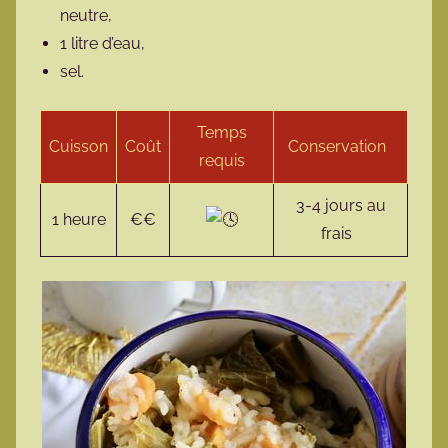
neutre,
1 litre d’eau,
sel.
Temps
Cuisson
Coût
Conservation
requis
3-4 jours au
1 heure
€€
frais