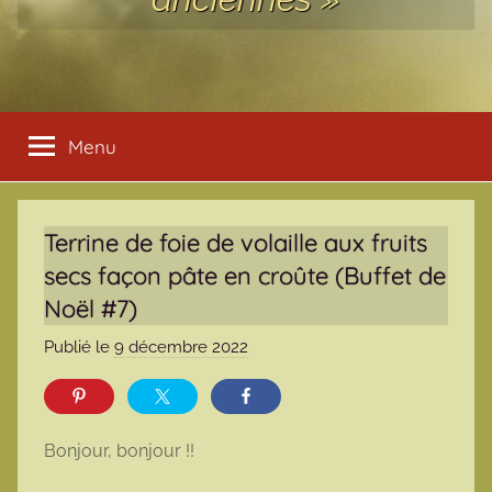
Menu
Terrine de foie de volaille aux fruits
secs façon pâte en croûte (Buffet de
Noël #7)
Publié le
9 décembre 2022
p
a
r
m
Bonjour, bonjour !!
a
r