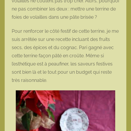
volailles ne coûtent pas trop cher. Alors, pourquoi
ne pas combiner les deux : mettre une terrine de
foies de volailles dans une pâte brisée ?
Pour renforcer le côté festif de cette terrine, je me
suis arrêtée sur une recette incluant des fruits
secs, des épices et du cognac. Pari gagné avec
cette terrine façon pâté en croûte. Même si
l’esthétique est à peaufiner, les saveurs festives
sont bien là et le tout pour un budget qui reste
très raisonnable.