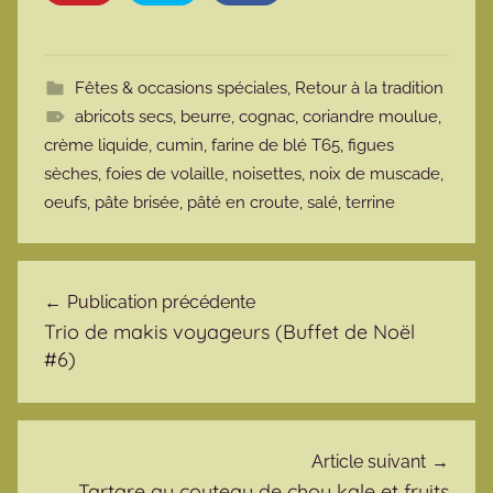
Fêtes & occasions spéciales
,
Retour à la tradition
abricots secs
,
beurre
,
cognac
,
coriandre moulue
,
crème liquide
,
cumin
,
farine de blé T65
,
figues
sèches
,
foies de volaille
,
noisettes
,
noix de muscade
,
oeufs
,
pâte brisée
,
pâté en croute
,
salé
,
terrine
Navigation de l’article
Publication précédente
Trio de makis voyageurs (Buffet de Noël
#6)
Article suivant
Tartare au couteau de chou kale et fruits