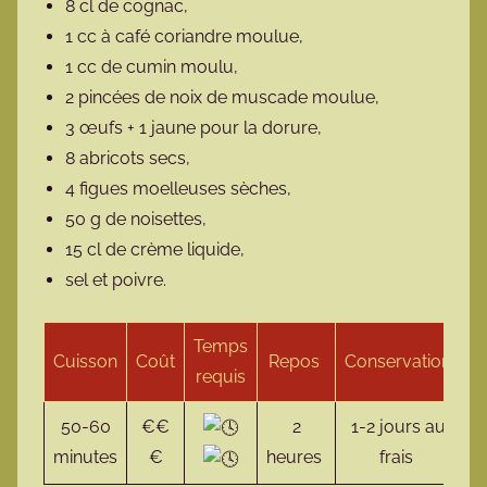
8 cl de cognac,
1 cc à café coriandre moulue,
1 cc de cumin moulu,
2 pincées de noix de muscade moulue,
3 œufs + 1 jaune pour la dorure,
8 abricots secs,
4 figues moelleuses sèches,
50 g de noisettes,
15 cl de crème liquide,
sel et poivre.
Temps
Cuisson
Coût
Repos
Conservation
requis
50-60
€€
2
1-2 jours au
minutes
€
heures
frais