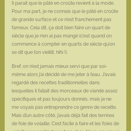
Il parait que le pâté en croûte revient à la mode.
m
Pour ma part, je ne connais que le pâté en croûte
o
de grande surface et ce n’est franchement pas
t
fameux. Cela dit, ça doit bien faire un quart de
t
siècle que je n’en ai pas mangé (c’est quand on
e
commence à compter en quarts de siècle qu’on
se dit que l’on vieillit, hihi !).
Bref, on n’est jamais mieux servi que par soi-
même alors j’ai décidé de me jeter à l’eau. J’avais
regardé des recettes traditionnelles dans
lesquelles il fallait des morceaux de viande assez
spécifiques et pas toujours donnés, mais je ne
me voyais pas entreprendre ce genre de recette.
Mais d’un autre côté, j’avais déjà fait des terrines
de foie de volaille. C’est facile à faire et les foies de