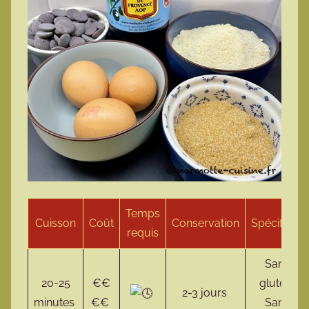
Temps
Cuisson
Coût
Conservation
Spécificité
requis
Sans
20-25
€€
gluten
2-3 jours
minutes
€€
Sans