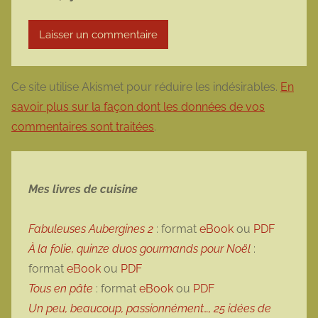
Ce site utilise Akismet pour réduire les indésirables.
En
savoir plus sur la façon dont les données de vos
commentaires sont traitées
.
Mes livres de cuisine
Fabuleuses Aubergines 2
: format
eBook
ou
PDF
À la folie, quinze duos gourmands pour Noël
:
format
eBook
ou
PDF
Tous en pâte
: format
eBook
ou
PDF
Un peu, beaucoup, passionnément…, 25 idées de