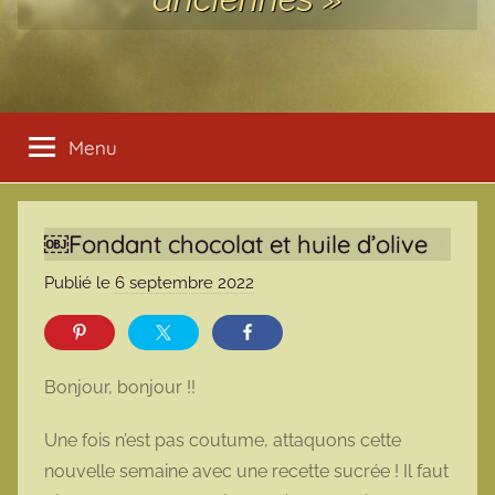
Menu
￼Fondant chocolat et huile d’olive
Publié le
6 septembre 2022
p
a
r
m
Bonjour, bonjour !!
a
r
Une fois n’est pas coutume, attaquons cette
m
nouvelle semaine avec une recette sucrée ! Il faut
o