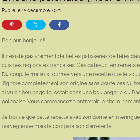
Publié le
15 décembre 2021
p
a
r
m
Bonjour, bonjour !!
a
r
Il n’existe pas vraiment de belles pâtisseries de fêtes dan
m
cuisines régionales françaises. Ces gâteaux, entremets 
o
Du coup, je me suis tournée vers une recette que je voula
t
J’ignore complétement son origine sans doute pas du tout
t
e
ai vu en boulangerie, c’était dans une boulangerie du Pa
polonaise. Vous commencez à entrevoir le chemineme
Je trouve que cette recette avec son dôme en meringue fa
norvégienne mais la comparaison d’arrêter là.