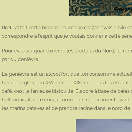
Bref, j’ai fait cette brioche polonaise car j’en avais envi
correspondre à l’esprit que je voulais donner à cette séri
Pour évoquer quand même les produits du Nord, j’ai remp
par du genièvre.
Le genièvre est un alcool fort que l’on consomme actuel
heure de gloire au XVIIIème et XIXème dans les estamine
café, c’est la fameuse bistouille. Élaboré à base de baie
hollandais, il a été conçu comme un médicament avant d’
les marins bataves et de prendre racine dans le nord de 