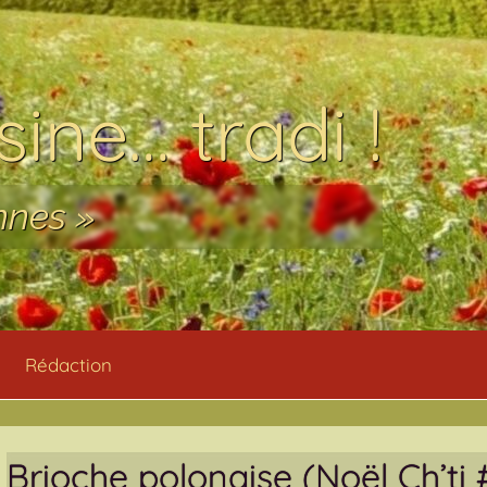
ine… tradi !
nnes »
Rédaction
Brioche polonaise (Noël Ch’ti 