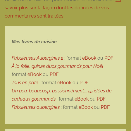
savoir plus sur la façon dont les données de vos
commentaires sont traitées
.
Mes livres de cuisine
Fabuleuses Aubergines 2
: format
eBook
ou
PDF
À la folie, quinze duos gourmands pour Noël
:
format
eBook
ou
PDF
Tous en pâte
: format
eBook
ou
PDF
Un peu, beaucoup, passionnément…, 25 idées de
cadeaux gourmands
: format
eBook
ou
PDF
Fabuleuses aubergines
: format
eBook
ou
PDF