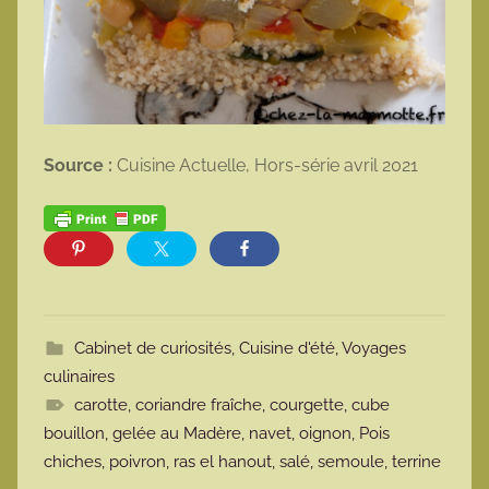
Source :
Cuisine Actuelle, Hors-série avril 2021
Cabinet de curiosités
,
Cuisine d'été
,
Voyages
culinaires
carotte
,
coriandre fraîche
,
courgette
,
cube
bouillon
,
gelée au Madère
,
navet
,
oignon
,
Pois
chiches
,
poivron
,
ras el hanout
,
salé
,
semoule
,
terrine