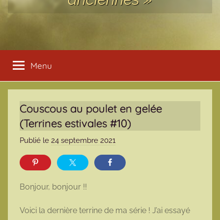
Menu
Couscous au poulet en gelée
(Terrines estivales #10)
Publié le
24 septembre 2021
p
a
r
m
Bonjour, bonjour !!
a
r
Voici la dernière terrine de ma série ! J’ai essayé
m