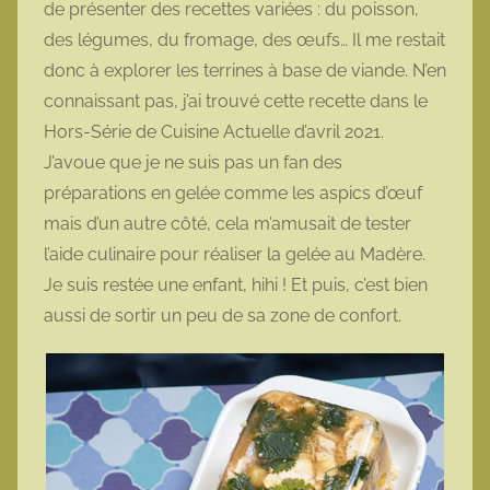
de présenter des recettes variées : du poisson,
o
des légumes, du fromage, des œufs… Il me restait
t
donc à explorer les terrines à base de viande. N’en
t
connaissant pas, j’ai trouvé cette recette dans le
e
Hors-Série de Cuisine Actuelle d’avril 2021.
J’avoue que je ne suis pas un fan des
préparations en gelée comme les aspics d’œuf
mais d’un autre côté, cela m’amusait de tester
l’aide culinaire pour réaliser la gelée au Madère.
Je suis restée une enfant, hihi ! Et puis, c’est bien
aussi de sortir un peu de sa zone de confort.