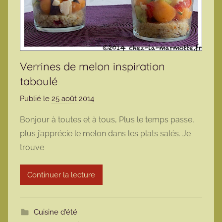
Verrines de melon inspiration
taboulé
Publié le
25 août 2014
p
a
Bonjour à toutes et à tous, Plus le temps passe,
r
plus j’apprécie le melon dans les plats salés. Je
m
trouve
a
r
Continuer la lecture
m
o
t
Cuisine d'été
t