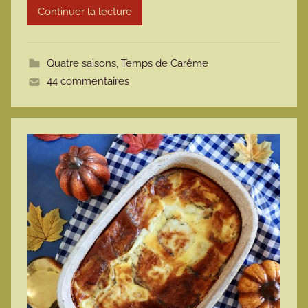
Continuer la lecture
m
o
t
Quatre saisons
,
Temps de Carême
t
44 commentaires
e