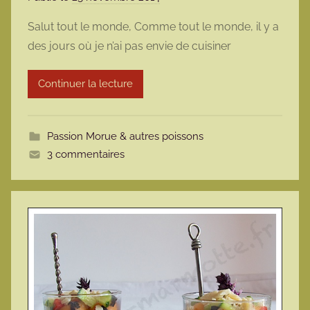
a
Salut tout le monde, Comme tout le monde, il y a
r
des jours où je n’ai pas envie de cuisiner
m
a
Continuer la lecture
r
m
o
Passion Morue & autres poissons
t
3 commentaires
t
e