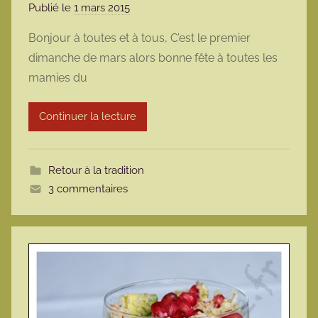
Publié le
1 mars 2015
p
a
Bonjour à toutes et à tous, C’est le premier
r
dimanche de mars alors bonne fête à toutes les
m
mamies du
a
r
Continuer la lecture
m
o
t
Retour à la tradition
t
3 commentaires
e