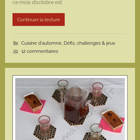
ce mois d’octobre est
a
r
Continuer la lecture
m
o
t
Cuisine d'automne
,
Défis, challenges & jeux
t
12 commentaires
e