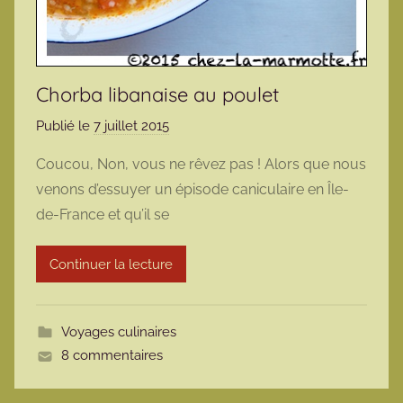
Chorba libanaise au poulet
Publié le
7 juillet 2015
p
a
Coucou, Non, vous ne rêvez pas ! Alors que nous
r
venons d’essuyer un épisode caniculaire en Île-
m
de-France et qu’il se
a
r
Continuer la lecture
m
o
t
Voyages culinaires
t
8 commentaires
e