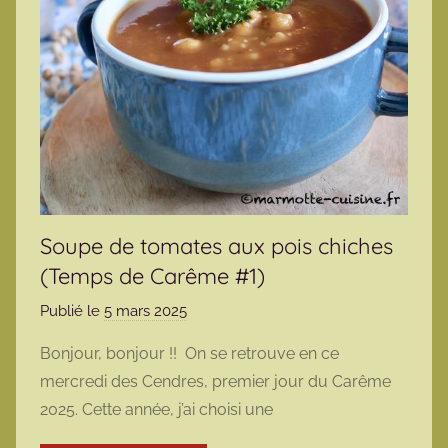
Soupe de tomates aux pois chiches
(Temps de Carême #1)
Publié le
5 mars 2025
p
a
Bonjour, bonjour !! On se retrouve en ce
r
mercredi des Cendres, premier jour du Carême
m
2025. Cette année, j’ai choisi une
a
r