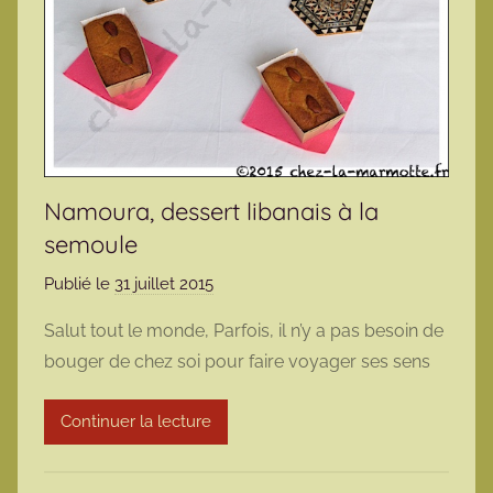
Namoura, dessert libanais à la
semoule
Publié le
31 juillet 2015
p
a
Salut tout le monde, Parfois, il n’y a pas besoin de
r
bouger de chez soi pour faire voyager ses sens
m
a
Continuer la lecture
r
m
o