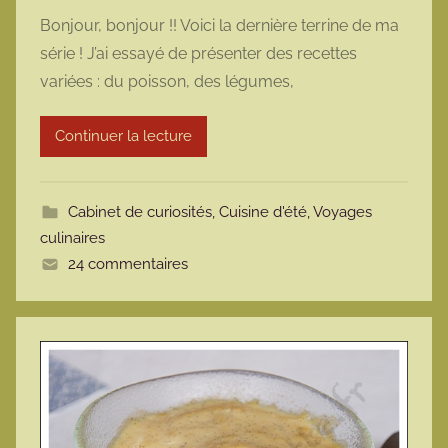
a
Bonjour, bonjour !! Voici la dernière terrine de ma
r
série ! J’ai essayé de présenter des recettes
m
variées : du poisson, des légumes,
a
r
Continuer la lecture
m
o
t
Cabinet de curiosités
,
Cuisine d'été
,
Voyages
t
culinaires
e
24 commentaires