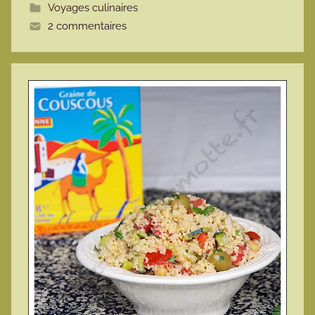
Voyages culinaires
t
2 commentaires
t
e