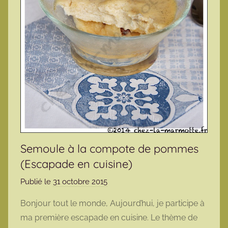
Semoule à la compote de pommes
(Escapade en cuisine)
Publié le
31 octobre 2015
p
a
Bonjour tout le monde, Aujourd’hui, je participe à
r
ma première escapade en cuisine. Le thème de
m