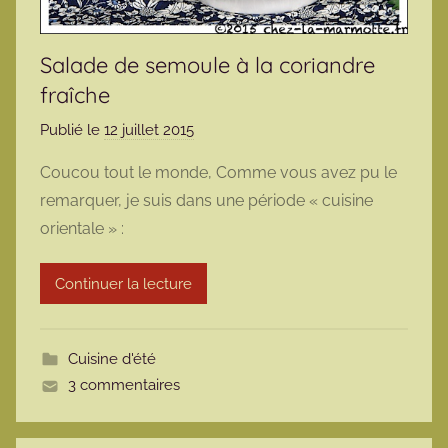
Salade de semoule à la coriandre
fraîche
Publié le
12 juillet 2015
p
a
Coucou tout le monde, Comme vous avez pu le
r
remarquer, je suis dans une période « cuisine
m
orientale » :
a
r
Continuer la lecture
m
o
t
Cuisine d'été
t
3 commentaires
e