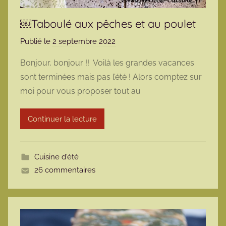
￼Taboulé aux pêches et au poulet
Publié le
2 septembre 2022
p
a
Bonjour, bonjour !! Voilà les grandes vacances
r
sont terminées mais pas l’été ! Alors comptez sur
m
moi pour vous proposer tout au
a
r
Continuer la lecture
m
o
t
Cuisine d'été
t
26 commentaires
e