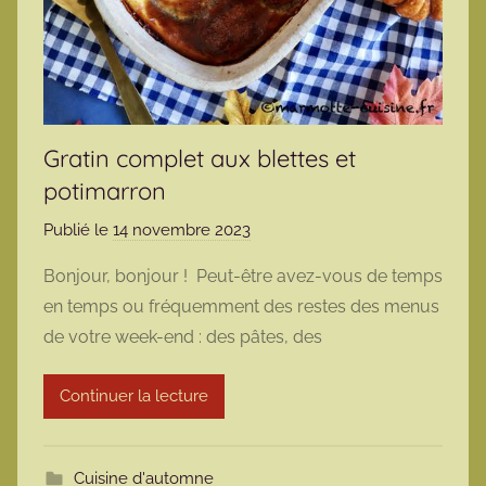
Gratin complet aux blettes et
potimarron
Publié le
14 novembre 2023
p
a
Bonjour, bonjour ! Peut-être avez-vous de temps
r
en temps ou fréquemment des restes des menus
m
de votre week-end : des pâtes, des
a
r
Continuer la lecture
m
o
t
Cuisine d'automne
t