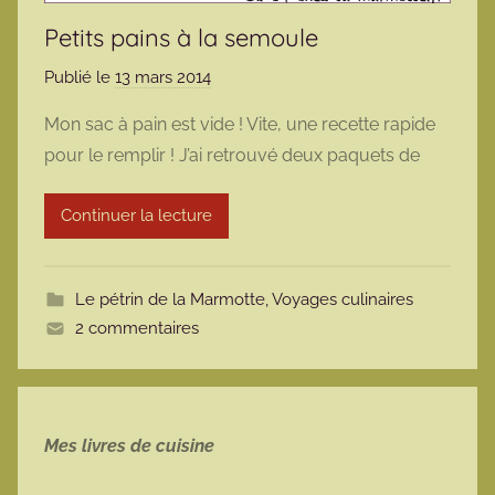
Petits pains à la semoule
Publié le
13 mars 2014
p
a
Mon sac à pain est vide ! Vite, une recette rapide
r
pour le remplir ! J’ai retrouvé deux paquets de
m
a
Continuer la lecture
r
m
o
Le pétrin de la Marmotte
,
Voyages culinaires
t
2 commentaires
t
e
Mes livres de cuisine