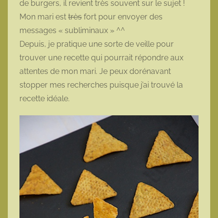
de burgers, il revient très souvent sur le sujet !
t
Mon mari est
très
fort pour envoyer des
t
messages « subliminaux » ^^
e
Depuis, je pratique une sorte de veille pour
trouver une recette qui pourrait répondre aux
attentes de mon mari. Je peux dorénavant
stopper mes recherches puisque j’ai trouvé la
recette idéale.