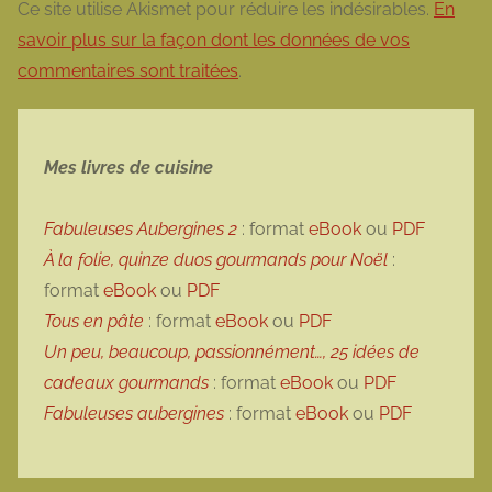
Ce site utilise Akismet pour réduire les indésirables.
En
savoir plus sur la façon dont les données de vos
commentaires sont traitées
.
Mes livres de cuisine
Fabuleuses Aubergines 2
: format
eBook
ou
PDF
À la folie, quinze duos gourmands pour Noël
:
format
eBook
ou
PDF
Tous en pâte
: format
eBook
ou
PDF
Un peu, beaucoup, passionnément…, 25 idées de
cadeaux gourmands
: format
eBook
ou
PDF
Fabuleuses aubergines
: format
eBook
ou
PDF