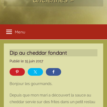
Menu
Dip au cheddar fondant
Publié le
15 juin 2017
p
a
r
m
Bonjour les gourmands,
a
r
Depuis que mon mari a découvert la sauce au
m
cheddar servie sur des frites dans un petit restau
o