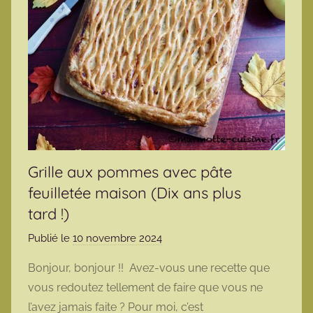
Grille aux pommes avec pâte
feuilletée maison (Dix ans plus
tard !)
Publié le
10 novembre 2024
p
a
Bonjour, bonjour !! Avez-vous une recette que
r
vous redoutez tellement de faire que vous ne
m
l’avez jamais faite ? Pour moi, c’est
a