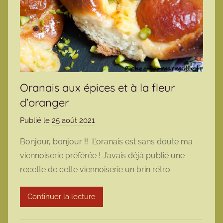
Oranais aux épices et à la fleur
d’oranger
Publié le
25 août 2021
p
a
Bonjour, bonjour !! L’oranais est sans doute ma
r
viennoiserie préférée ! J’avais déjà publié une
m
recette de cette viennoiserie un brin rétro
a
r
Continuer la lecture
m
o