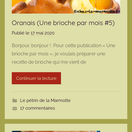
Oranais (Une brioche par mois #5)
Publié le
17 mai 2020
p
a
Bonjour, bonjour ! Pour cette publication « Une
r
brioche par mois », je voulais préparer une
m
recette de brioche qui me vient de
a
r
Continuer la lecture
m
o
t
Le pétrin de la Marmotte
t
17 commentaires
e