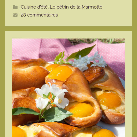
t
Cuisine d'été
,
Le pétrin de la Marmotte
t
28 commentaires
e