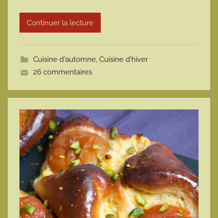
r
Continuer la lecture
m
o
t
Cuisine d'automne
,
Cuisine d'hiver
t
26 commentaires
e