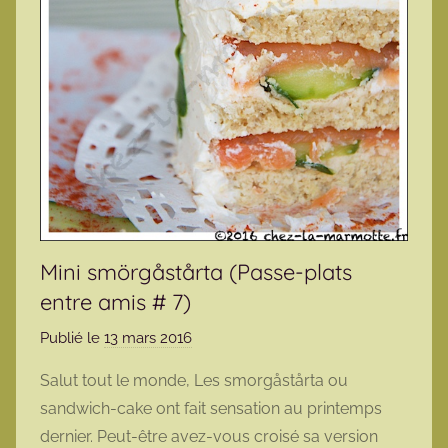
Mini smörgåstårta (Passe-plats
entre amis # 7)
Publié le
13 mars 2016
p
a
Salut tout le monde, Les smorgåstårta ou
r
sandwich-cake ont fait sensation au printemps
m
dernier. Peut-être avez-vous croisé sa version
a