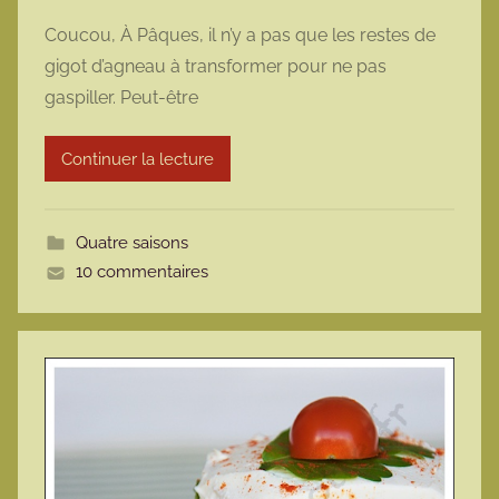
a
Coucou, À Pâques, il n’y a pas que les restes de
r
gigot d’agneau à transformer pour ne pas
m
gaspiller. Peut-être
a
r
Continuer la lecture
m
o
t
Quatre saisons
t
10 commentaires
e