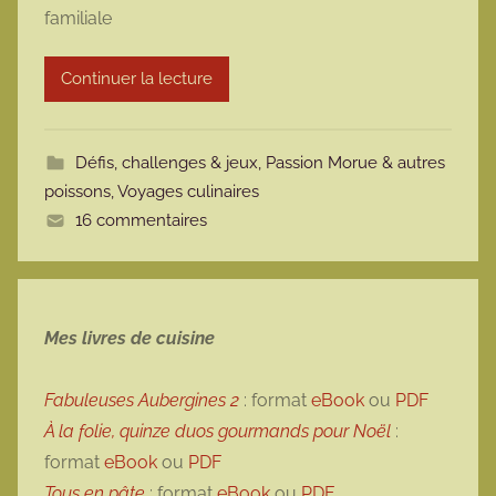
familiale
r
m
Continuer la lecture
o
t
t
Défis, challenges & jeux
,
Passion Morue & autres
e
poissons
,
Voyages culinaires
16 commentaires
Mes livres de cuisine
Fabuleuses Aubergines 2
: format
eBook
ou
PDF
À la folie, quinze duos gourmands pour Noël
:
format
eBook
ou
PDF
Tous en pâte
: format
eBook
ou
PDF