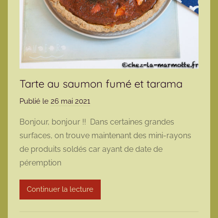
Tarte au saumon fumé et tarama
Publié le
26 mai 2021
p
a
Bonjour, bonjour !! Dans certaines grandes
r
surfaces, on trouve maintenant des mini-rayons
m
de produits soldés car ayant de date de
a
péremption
r
m
Continuer la lecture
o
t
t