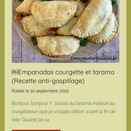
￼Empanadas courgette et tarama
(Recette anti-gaspillage)
Publié le
10 septembre 2022
p
a
Bonjour, bonjour !! J’avais du tarama maison au
r
congélateur que je voulais utiliser avant la fin de
m
l’été. Quand j’ai vu
a
r