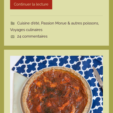
Continuer la lecture
m
o
t
Cuisine d'été
,
Passion Morue & autres poissons
,
t
Voyages culinaires
e
24 commentaires