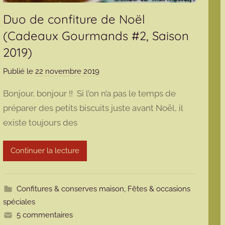
Duo de confiture de Noël
(Cadeaux Gourmands #2, Saison
2019)
Publié le
22 novembre 2019
p
a
Bonjour, bonjour !! Si l’on n’a pas le temps de
r
préparer des petits biscuits juste avant Noël, il
m
existe toujours des
a
r
m
Continuer la lecture
o
t
t
Confitures & conserves maison
,
Fêtes & occasions
e
spéciales
5 commentaires