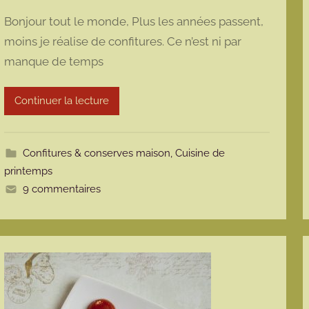
a
Bonjour tout le monde, Plus les années passent,
r
moins je réalise de confitures. Ce n’est ni par
m
manque de temps
a
r
m
Continuer la lecture
o
t
t
Confitures & conserves maison
,
Cuisine de
e
printemps
9 commentaires