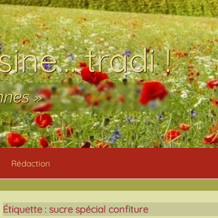
ine… tradi !
nnes »
Rédaction
Étiquette :
sucre spécial confiture