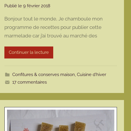
Publié le
9 février 2018
p
a
Bonjour tout le monde, Je chamboule mon
r
programme de recettes pour publier cette
m
marmelade car j’ai trouvé au marché des
a
r
m
Continuer la lecture
o
t
t
Confitures & conserves maison
,
Cuisine d'hiver
e
17 commentaires