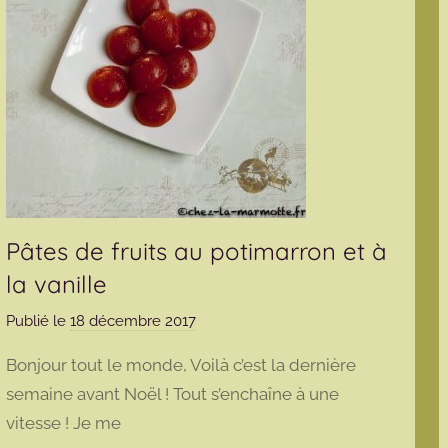
Pâtes de fruits au potimarron et à
la vanille
Publié le
18 décembre 2017
p
a
Bonjour tout le monde, Voilà c’est la dernière
r
semaine avant Noël ! Tout s’enchaîne à une
m
vitesse ! Je me
a