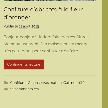
Confiture d’abricots à la fleur
d’oranger
Publié le
11 août 2019
p
a
Bonjour, bonjour ! J’adore faire des confitures !
r
Malheureusement, à la maison, on en mange
m
très peu… Alors pour continuer d’en faire
a
r
m
Continuer la lecture
o
t
t
Confitures & conserves maison
,
Cuisine d'été
e
14 commentaires