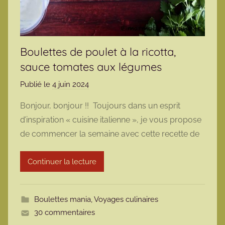
Boulettes de poulet à la ricotta,
sauce tomates aux légumes
Publié le
4 juin 2024
p
a
Bonjour, bonjour !! Toujours dans un esprit
r
d’inspiration « cuisine italienne », je vous propose
m
de commencer la semaine avec cette recette de
a
r
Continuer la lecture
m
o
t
Boulettes mania
,
Voyages culinaires
t
30 commentaires
e