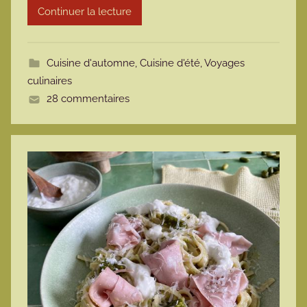
Continuer la lecture
m
o
t
Cuisine d'automne
,
Cuisine d'été
,
Voyages
t
culinaires
e
28 commentaires