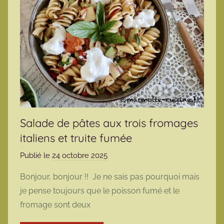
Salade de pâtes aux trois fromages
italiens et truite fumée
Publié le
24 octobre 2025
p
a
Bonjour, bonjour !! Je ne sais pas pourquoi mais
r
je pense toujours que le poisson fumé et le
m
fromage sont deux
a
r