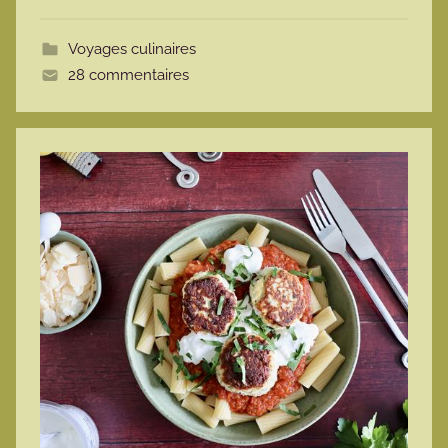
o
t
Voyages culinaires
t
28 commentaires
e