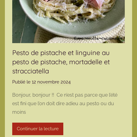
Pesto de pistache et linguine au
pesto de pistache, mortadelle et
stracciatella
Publié le
12 novembre 2024
p
a
Bonjour, bonjour !! Ce n’est pas parce que l’été
r
est fini que l’on doit dire adieu au pesto ou du
m
moins
a
r
Continuer la lecture
m