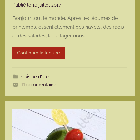
Publié le
10 juillet 2017
p
a
Bonjour tout le monde, Après les légumes de
r
printemps, essentiellement des navets, des radis
m
et des salades, le potager nous
a
r
Continuer la lecture
m
o
t
Cuisine d'été
t
11 commentaires
e