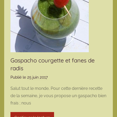
Gaspacho courgette et fanes de
radis
Publié le
25 juin 2017
p
a
Salut tout le monde, Pour cette dernière recette
r
de la semaine, je vous propose un gaspacho bien
m
frais ; nous
a
r