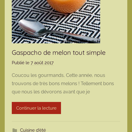
Gaspacho de melon tout simple
Publié le
7 août 2017
p
a
Coucou les gourmands, Cette année, nous
r
trouvons de très bons melons ! Tellement bons
m
que nous les dévorons avant que je
a
r
Continuer la lecture
m
o
t
Cuisine d'été
t