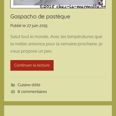
Gaspacho de pastèque
Publié le
27 juin 2015
p
a
Salut tout le monde, Avec les températures que
r
la météo annonce pour la semaine prochaine, je
m
vous propose un peu
a
r
Continuer la lecture
m
o
t
Cuisine d'été
t
8 commentaires
e