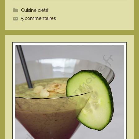
t
Cuisine d'été
t
5 commentaires
e