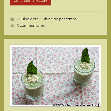
Continuer la lecture
m
o
t
Cuisine d'été
,
Cuisine de printemps
t
5 commentaires
e