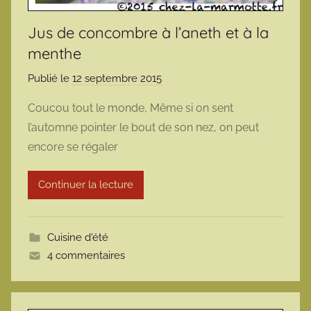
Jus de concombre à l’aneth et à la
menthe
Publié le
12 septembre 2015
p
a
Coucou tout le monde, Même si on sent
r
l’automne pointer le bout de son nez, on peut
m
encore se régaler
a
r
Continuer la lecture
m
o
t
Cuisine d'été
t
4 commentaires
e