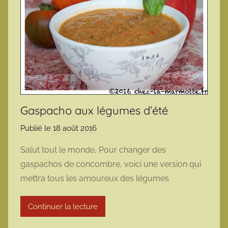
Gaspacho aux légumes d’été
Publié le
18 août 2016
p
a
Salut tout le monde, Pour changer des
r
gaspachos de concombre, voici une version qui
m
mettra tous les amoureux des légumes
a
r
Continuer la lecture
m
o