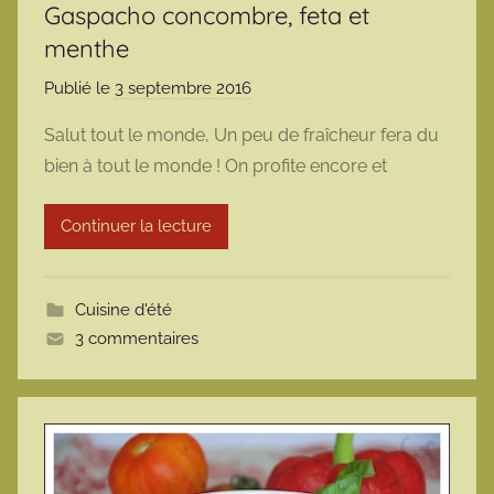
Gaspacho concombre, feta et
menthe
Publié le
3 septembre 2016
p
a
Salut tout le monde, Un peu de fraîcheur fera du
r
bien à tout le monde ! On profite encore et
m
a
Continuer la lecture
r
m
o
Cuisine d'été
t
3 commentaires
t
e