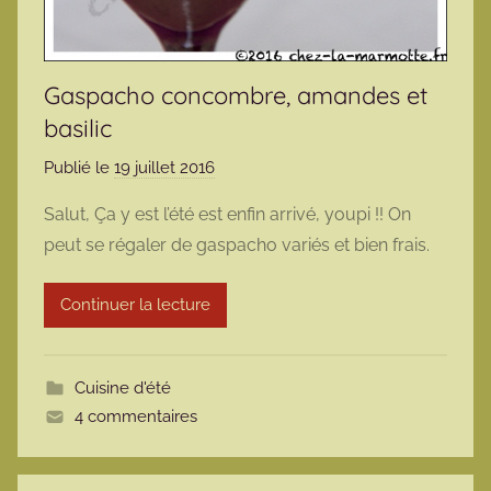
Gaspacho concombre, amandes et
basilic
Publié le
19 juillet 2016
p
a
Salut, Ça y est l’été est enfin arrivé, youpi !! On
r
peut se régaler de gaspacho variés et bien frais.
m
a
Continuer la lecture
r
m
o
Cuisine d'été
t
4 commentaires
t
e