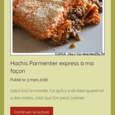
Hachis Parmentier express à ma
façon
Publié le
3 mars 2016
p
a
Salut tout le monde, Ce qu’il y a de bien quand on
r
a des restes, c’est que l’on peut cuisiner
m
a
Continuer la lecture
r