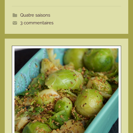
o
t
Quatre saisons
t
3 commentaires
e