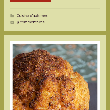
m
o
Cuisine d'automne
t
9 commentaires
t
e