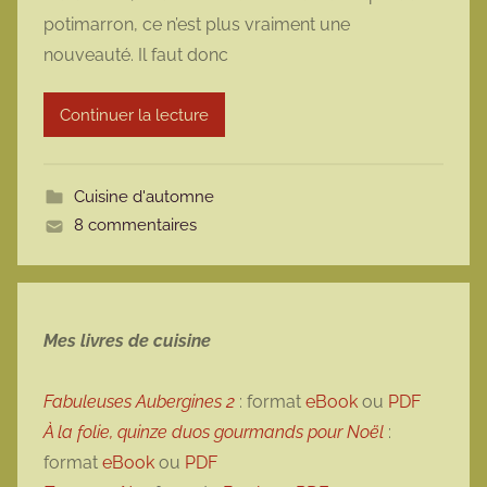
r
potimarron, ce n’est plus vraiment une
m
nouveauté. Il faut donc
a
r
Continuer la lecture
m
o
t
Cuisine d'automne
t
8 commentaires
e
Mes livres de cuisine
Fabuleuses Aubergines 2
: format
eBook
ou
PDF
À la folie, quinze duos gourmands pour Noël
:
format
eBook
ou
PDF