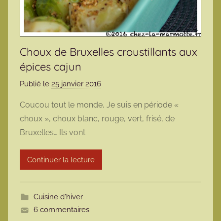
Choux de Bruxelles croustillants aux
épices cajun
Publié le
25 janvier 2016
p
a
Coucou tout le monde, Je suis en période «
r
choux », choux blanc, rouge, vert, frisé, de
m
Bruxelles… Ils vont
a
r
Continuer la lecture
m
o
t
Cuisine d'hiver
t
6 commentaires
e