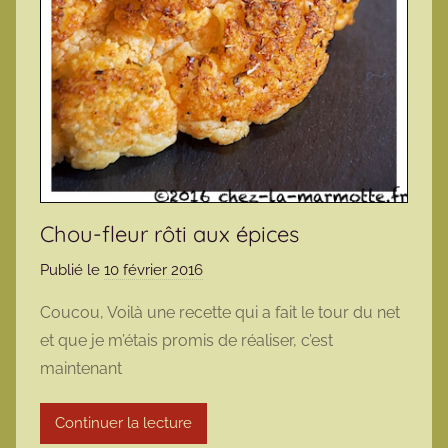
Chou-fleur rôti aux épices
Publié le
10 février 2016
p
a
Coucou, Voilà une recette qui a fait le tour du net
r
et que je m’étais promis de réaliser, c’est
m
maintenant
a
r
Continuer la lecture
m